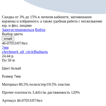
Скидка от 3% до 15%
в личном кабинете, запоминание
корзины
и
избранного
, а также удобная работа с несколькими
юр. и физ. лицами
Зарегистрироваться
Войти
Выбор цвета
xmark
46-07053/07/бел
7мм
checkmark_alt_circle
Выбрать
24.44 р.
По 50 м
Цвет
белый
Размер
7мм
Материал
80,5% полиэстер/19,5% эластан
Прочее
плотность 3,441г/м, растяжимость 120%
Артикул
46-07053/07/бел