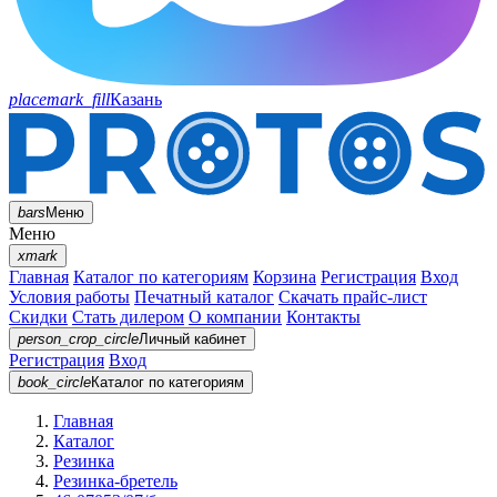
placemark_fill
Казань
bars
Меню
Меню
xmark
Главная
Каталог по категориям
Корзина
Регистрация
Вход
Условия работы
Печатный каталог
Скачать прайс-лист
Скидки
Стать дилером
О компании
Контакты
person_crop_circle
Личный кабинет
Регистрация
Вход
book_circle
Каталог
по категориям
Главная
Каталог
Резинка
Резинка-бретель