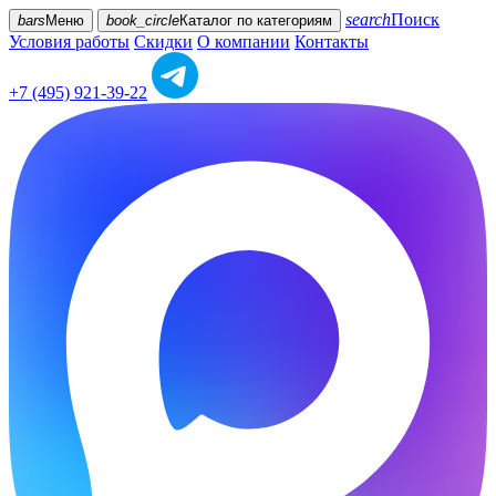
search
Поиск
bars
Меню
book_circle
Каталог
по категориям
Условия работы
Скидки
О компании
Контакты
+7 (495) 921-39-22