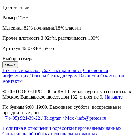
Цвет
черный
Размер
15мм
Материал
82% полиамид/18% эластан
Прочее
плотность 3,02г/м, растяжимость 130%
Артикул
46-07340/15/чер
Выбор размера
xmark
Печатный каталог
Скачать прайс-лист
Справочная
информация
Отзывы
Стать дилером
Вакансии
О компании
Контакты
© 2020
ООО «ПРОТОС и К»
Швейная фурнитура со склада в
Москве.
Варшавское шоссе, дом 132, строение 9.
На карте
По будням 9:00–19:00, Выходные: суббота, воскресенье и
праздничные дни
+7 (495) 921-39-22
/
Telegram
/
Max
/
info@protos.ru
Политика в отношении обработки персональных данных
Согласие на обработку персональных данных