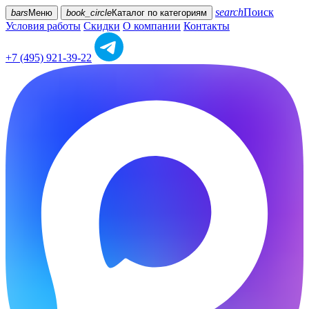
search
Поиск
bars
Меню
book_circle
Каталог
по категориям
Условия работы
Скидки
О компании
Контакты
+7 (495) 921-39-22