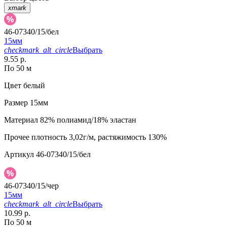
xmark
46-07340/15/бел
15мм
checkmark_alt_circle
Выбрать
9.55 р.
По 50 м
Цвет
белый
Размер
15мм
Материал
82% полиамид/18% эластан
Прочее
плотность 3,02г/м, растяжимость 130%
Артикул
46-07340/15/бел
46-07340/15/чер
15мм
checkmark_alt_circle
Выбрать
10.99 р.
По 50 м