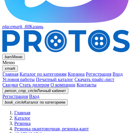
placemark_fill
Казань
bars
Меню
Меню
xmark
Главная
Каталог по категориям
Корзина
Регистрация
Вход
Условия работы
Печатный каталог
Скачать прайс-лист
Скидки
Стать дилером
О компании
Контакты
person_crop_circle
Личный кабинет
Регистрация
Вход
book_circle
Каталог
по категориям
Главная
Каталог
Резинка
Резинка окантовочная, резинка-кант