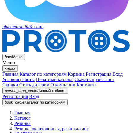
placemark_fill
Казань
bars
Меню
Меню
xmark
Главная
Каталог по категориям
Корзина
Регистрация
Вход
Условия работы
Печатный каталог
Скачать прайс-лист
Скидки
Стать дилером
О компании
Контакты
person_crop_circle
Личный кабинет
Регистрация
Вход
book_circle
Каталог
по категориям
Главная
Каталог
Резинка
Резинка окантовочная, резинка-кант