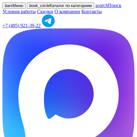
search
Поиск
bars
Меню
book_circle
Каталог
по категориям
Условия работы
Скидки
О компании
Контакты
+7 (495) 921-39-22