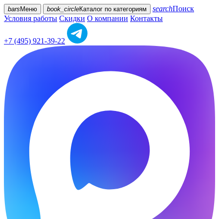
search
Поиск
bars
Меню
book_circle
Каталог
по категориям
Условия работы
Скидки
О компании
Контакты
+7 (495) 921-39-22