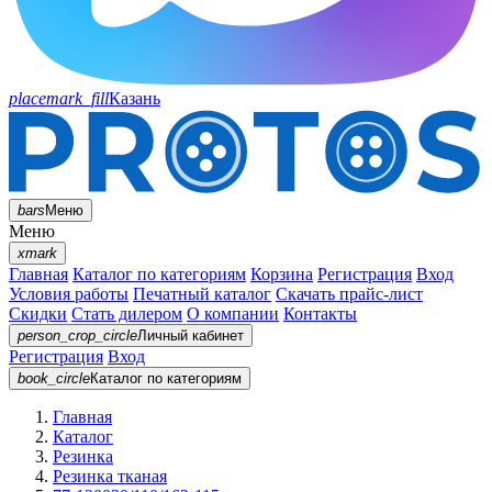
placemark_fill
Казань
bars
Меню
Меню
xmark
Главная
Каталог по категориям
Корзина
Регистрация
Вход
Условия работы
Печатный каталог
Скачать прайс-лист
Скидки
Стать дилером
О компании
Контакты
person_crop_circle
Личный кабинет
Регистрация
Вход
book_circle
Каталог
по категориям
Главная
Каталог
Резинка
Резинка тканая