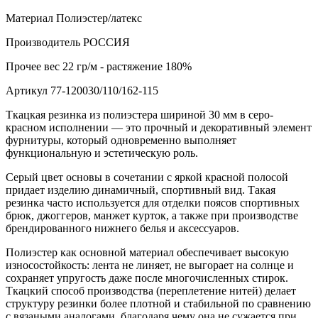
Материал
Полиэстер/латекс
Производитель
РОССИЯ
Прочее
вес 22 гр/м - растяжение 180%
Артикул
77-120030/110/162-115
Ткацкая резинка из полиэстера шириной 30 мм в серо-
красном исполнении — это прочный и декоративный элемент
фурнитуры, который одновременно выполняет
функциональную и эстетическую роль.
Серый цвет основы в сочетании с яркой красной полосой
придает изделию динамичный, спортивный вид. Такая
резинка часто используется для отделки поясов спортивных
брюк, джоггеров, манжет курток, а также при производстве
брендированного нижнего белья и аксессуаров.
Полиэстер как основной материал обеспечивает высокую
износостойкость: лента не линяет, не выгорает на солнце и
сохраняет упругость даже после многочисленных стирок.
Ткацкий способ производства (переплетение нитей) делает
структуру резинки более плотной и стабильной по сравнению
с вязаными аналогами, благодаря чему она не сужается при