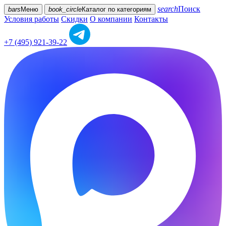
search
Поиск
bars
Меню
book_circle
Каталог
по категориям
Условия работы
Скидки
О компании
Контакты
+7 (495) 921-39-22