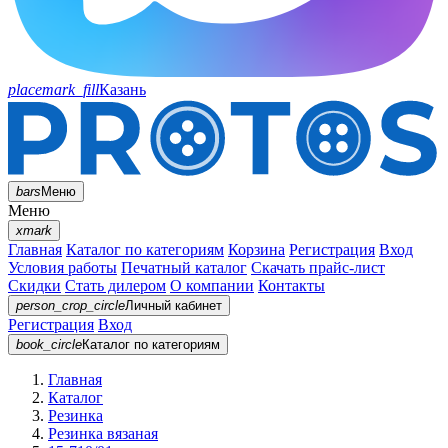
placemark_fill
Казань
bars
Меню
Меню
xmark
Главная
Каталог по категориям
Корзина
Регистрация
Вход
Условия работы
Печатный каталог
Скачать прайс-лист
Скидки
Стать дилером
О компании
Контакты
person_crop_circle
Личный кабинет
Регистрация
Вход
book_circle
Каталог
по категориям
Главная
Каталог
Резинка
Резинка вязаная