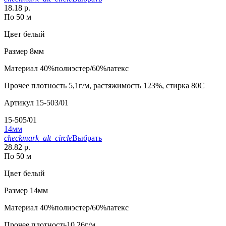
18.18 р.
По 50 м
Цвет
белый
Размер
8мм
Материал
40%полиэстер/60%латекс
Прочее
плотность 5,1г/м, растяжимость 123%, стирка 80С
Артикул
15-503/01
15-505/01
14мм
checkmark_alt_circle
Выбрать
28.82 р.
По 50 м
Цвет
белый
Размер
14мм
Материал
40%полиэстер/60%латекс
Прочее
плотность10,26г/м