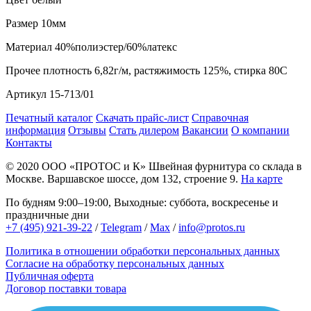
Размер
10мм
Материал
40%полиэстер/60%латекс
Прочее
плотность 6,82г/м, растяжимость 125%, стирка 80С
Артикул
15-713/01
Печатный каталог
Скачать прайс-лист
Справочная
информация
Отзывы
Стать дилером
Вакансии
О компании
Контакты
© 2020
ООО «ПРОТОС и К»
Швейная фурнитура со склада в
Москве.
Варшавское шоссе, дом 132, строение 9.
На карте
По будням 9:00–19:00, Выходные: суббота, воскресенье и
праздничные дни
+7 (495) 921-39-22
/
Telegram
/
Max
/
info@protos.ru
Политика в отношении обработки персональных данных
Согласие на обработку персональных данных
Публичная оферта
Договор поставки товара