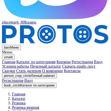
placemark_fill
Казань
bars
Меню
Меню
xmark
Главная
Каталог по категориям
Корзина
Регистрация
Вход
Условия работы
Печатный каталог
Скачать прайс-лист
Скидки
Стать дилером
О компании
Контакты
person_crop_circle
Личный кабинет
Регистрация
Вход
book_circle
Каталог
по категориям
Главная
Каталог
Резинка
Резинка вязаная