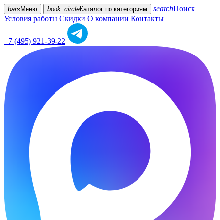
search
Поиск
bars
Меню
book_circle
Каталог
по категориям
Условия работы
Скидки
О компании
Контакты
+7 (495) 921-39-22