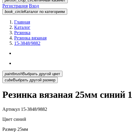
person_crop_circle
Личный кабинет
Регистрация
Вход
book_circle
Каталог
по категориям
Главная
Каталог
Резинка
Резинка вязаная
15-3848/9882
paintbrush
Выбрать другой цвет
cube
Выбрать другой размер
Резинка вязаная 25мм синий 1
Артикул
15-3848/9882
Цвет
синий
Размер
25мм