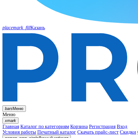
placemark_fill
Казань
bars
Меню
Меню
xmark
Главная
Каталог по категориям
Корзина
Регистрация
Вход
Условия работы
Печатный каталог
Скачать прайс-лист
Скидки