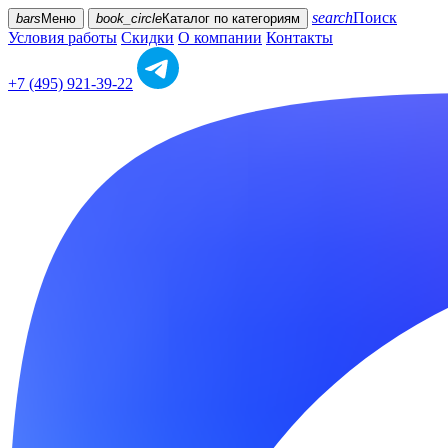
search
Поиск
bars
Меню
book_circle
Каталог
по категориям
Условия работы
Скидки
О компании
Контакты
+7 (495) 921-39-22