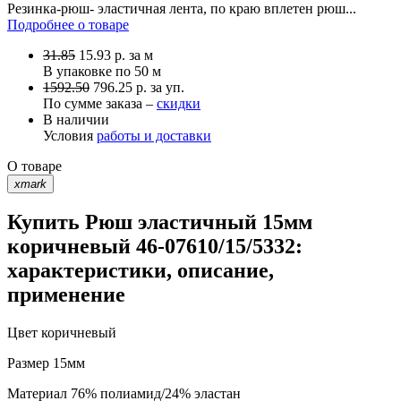
Резинка-рюш- эластичная лента, по краю вплетен рюш...
Подробнее о товаре
31.85
15.93
р.
за м
В упаковке по
50 м
1592.50
796.25 р. за уп.
По сумме заказа –
скидки
В наличии
Условия
работы и доставки
О товаре
xmark
Купить Рюш эластичный 15мм
коричневый 46-07610/15/5332:
характеристики, описание,
применение
Цвет
коричневый
Размер
15мм
Материал
76% полиамид/24% эластан