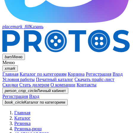
placemark_fill
Казань
bars
Меню
Меню
xmark
Главная
Каталог по категориям
Корзина
Регистрация
Вход
Условия работы
Печатный каталог
Скачать прайс-лист
Скидки
Стать дилером
О компании
Контакты
person_crop_circle
Личный кабинет
Регистрация
Вход
book_circle
Каталог
по категориям
Главная
Каталог
Резинка
Резинка-рюш