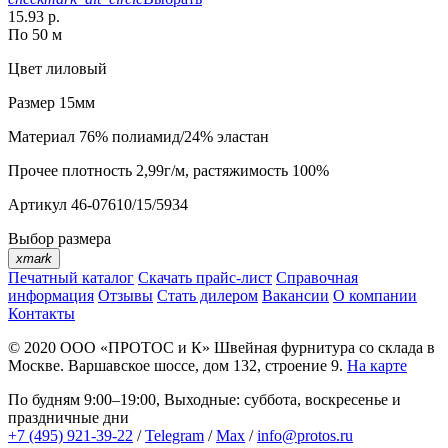
15.93 р.
По 50 м
Цвет
лиловый
Размер
15мм
Материал
76% полиамид/24% эластан
Прочее
плотность 2,99г/м, растяжимость 100%
Артикул
46-07610/15/5934
Выбор размера
xmark
Печатный каталог
Скачать прайс-лист
Справочная
информация
Отзывы
Стать дилером
Вакансии
О компании
Контакты
© 2020
ООО «ПРОТОС и К»
Швейная фурнитура со склада в
Москве.
Варшавское шоссе, дом 132, строение 9.
На карте
По будням 9:00–19:00, Выходные: суббота, воскресенье и
праздничные дни
+7 (495) 921-39-22
/
Telegram
/
Max
/
info@protos.ru