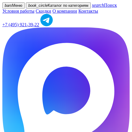
search
Поиск
bars
Меню
book_circle
Каталог
по категориям
Условия работы
Скидки
О компании
Контакты
+7 (495) 921-39-22