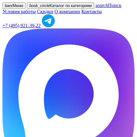
search
Поиск
bars
Меню
book_circle
Каталог
по категориям
Условия работы
Скидки
О компании
Контакты
+7 (495) 921-39-22