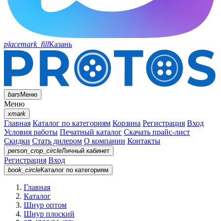
placemark_fill
Казань
bars
Меню
Меню
xmark
Главная
Каталог по категориям
Корзина
Регистрация
Вход
Условия работы
Печатный каталог
Скачать прайс-лист
Скидки
Стать дилером
О компании
Контакты
person_crop_circle
Личный кабинет
Регистрация
Вход
book_circle
Каталог
по категориям
Главная
Каталог
Шнур оптом
Шнур плоский