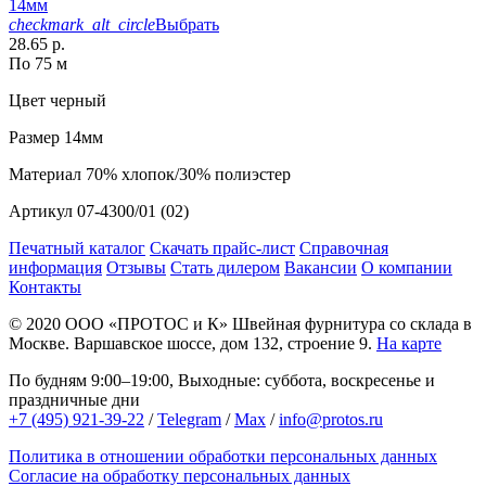
14мм
checkmark_alt_circle
Выбрать
28.65 р.
По 75 м
Цвет
черный
Размер
14мм
Материал
70% хлопок/30% полиэстер
Артикул
07-4300/01 (02)
Печатный каталог
Скачать прайс-лист
Справочная
информация
Отзывы
Стать дилером
Вакансии
О компании
Контакты
© 2020
ООО «ПРОТОС и К»
Швейная фурнитура со склада в
Москве.
Варшавское шоссе, дом 132, строение 9.
На карте
По будням 9:00–19:00, Выходные: суббота, воскресенье и
праздничные дни
+7 (495) 921-39-22
/
Telegram
/
Max
/
info@protos.ru
Политика в отношении обработки персональных данных
Согласие на обработку персональных данных