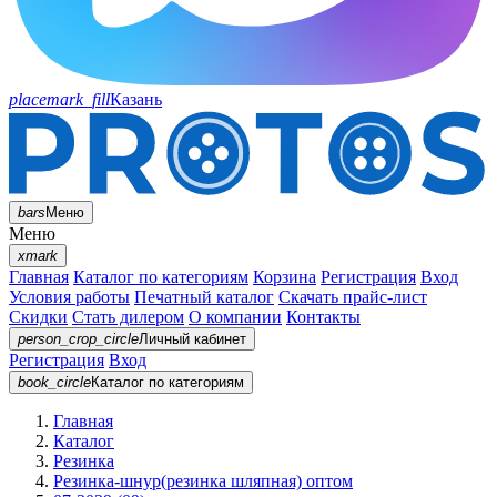
placemark_fill
Казань
bars
Меню
Меню
xmark
Главная
Каталог по категориям
Корзина
Регистрация
Вход
Условия работы
Печатный каталог
Скачать прайс-лист
Скидки
Стать дилером
О компании
Контакты
person_crop_circle
Личный кабинет
Регистрация
Вход
book_circle
Каталог
по категориям
Главная
Каталог
Резинка
Резинка-шнур(резинка шляпная) оптом