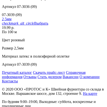
Артикул
07-3036 (09)
07-3039 (09)
2,5мм
checkmark_alt_circle
Выбрать
19.99 р.
По 100 м
Цвет
розовый
Размер
2,5мм
Материал
латекс в полиэфирной оплетке
Артикул
07-3039 (09)
Печатный каталог
Скачать прайс-лист
Справочная
информация
Отзывы
Стать дилером
Вакансии
О компании
Контакты
© 2020
ООО «ПРОТОС и К»
Швейная фурнитура со склада в
Москве.
Варшавское шоссе, дом 132, строение 9.
На карте
По будням 9:00–19:00, Выходные: суббота, воскресенье и
праздничные дни