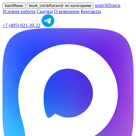
search
Поиск
bars
Меню
book_circle
Каталог
по категориям
Условия работы
Скидки
О компании
Контакты
+7 (495) 921-39-22