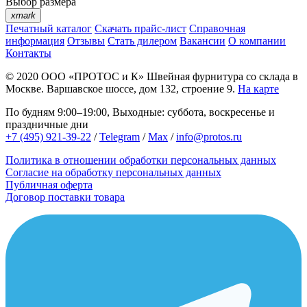
Выбор размера
xmark
Печатный каталог
Скачать прайс-лист
Справочная
информация
Отзывы
Стать дилером
Вакансии
О компании
Контакты
© 2020
ООО «ПРОТОС и К»
Швейная фурнитура со склада в
Москве.
Варшавское шоссе, дом 132, строение 9.
На карте
По будням 9:00–19:00, Выходные: суббота, воскресенье и
праздничные дни
+7 (495) 921-39-22
/
Telegram
/
Max
/
info@protos.ru
Политика в отношении обработки персональных данных
Согласие на обработку персональных данных
Публичная оферта
Договор поставки товара