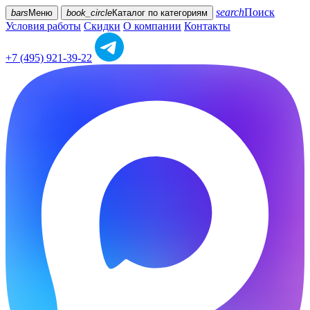
search
Поиск
bars
Меню
book_circle
Каталог
по категориям
Условия работы
Скидки
О компании
Контакты
+7 (495) 921-39-22