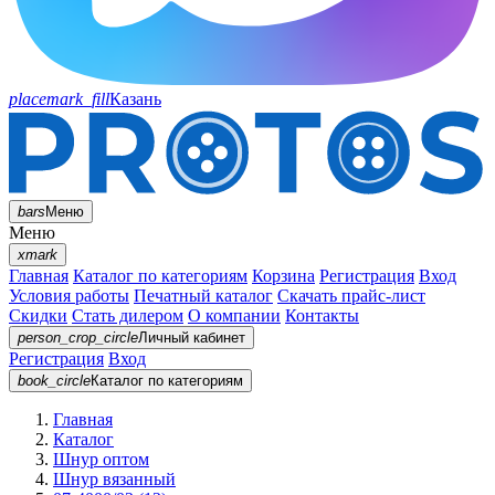
placemark_fill
Казань
bars
Меню
Меню
xmark
Главная
Каталог по категориям
Корзина
Регистрация
Вход
Условия работы
Печатный каталог
Скачать прайс-лист
Скидки
Стать дилером
О компании
Контакты
person_crop_circle
Личный кабинет
Регистрация
Вход
book_circle
Каталог
по категориям
Главная
Каталог
Шнур оптом
Шнур вязанный