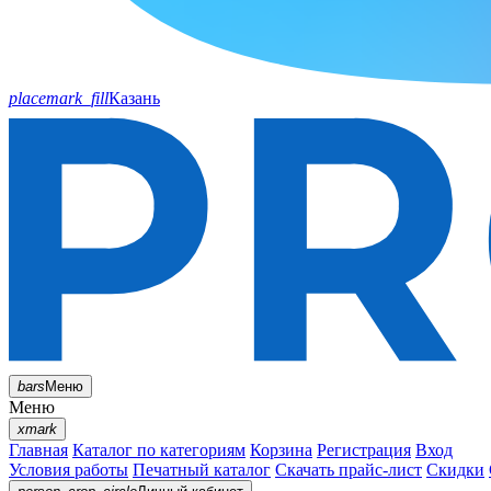
placemark_fill
Казань
bars
Меню
Меню
xmark
Главная
Каталог по категориям
Корзина
Регистрация
Вход
Условия работы
Печатный каталог
Скачать прайс-лист
Скидки