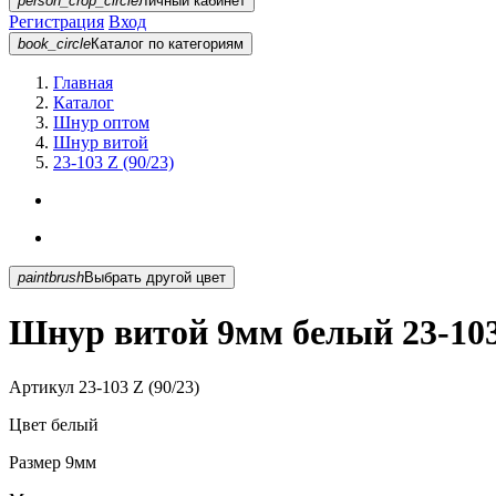
person_crop_circle
Личный кабинет
Регистрация
Вход
book_circle
Каталог
по категориям
Главная
Каталог
Шнур оптом
Шнур витой
23-103 Z (90/23)
paintbrush
Выбрать другой цвет
Шнур витой 9мм белый 23-103 
Артикул
23-103 Z (90/23)
Цвет
белый
Размер
9мм