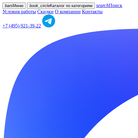
search
Поиск
bars
Меню
book_circle
Каталог
по категориям
Условия работы
Скидки
О компании
Контакты
+7 (495) 921-39-22