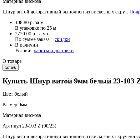
Материал
вискоза
Шнур витой декоративный выполнен из вискозных скру...
Подр
108.80
р.
за м
В упаковке по
25 м
2720.00 р. за уп.
По сумме заказа –
скидки
В наличии
Условия
работы и доставки
О товаре
xmark
Купить Шнур витой 9мм белый 23-103 Z 
Цвет
белый
Размер
9мм
Материал
вискоза
Артикул
23-103 Z (90/23)
Шнур витой декоративный выполнен из вискозных скрученных