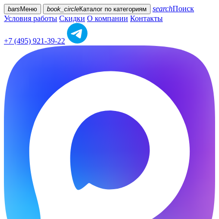
search
Поиск
bars
Меню
book_circle
Каталог
по категориям
Условия работы
Скидки
О компании
Контакты
+7 (495) 921-39-22