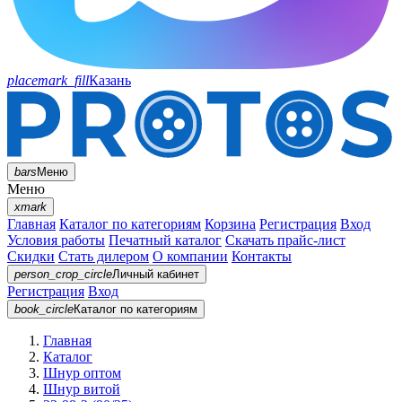
placemark_fill
Казань
bars
Меню
Меню
xmark
Главная
Каталог по категориям
Корзина
Регистрация
Вход
Условия работы
Печатный каталог
Скачать прайс-лист
Скидки
Стать дилером
О компании
Контакты
person_crop_circle
Личный кабинет
Регистрация
Вход
book_circle
Каталог
по категориям
Главная
Каталог
Шнур оптом
Шнур витой