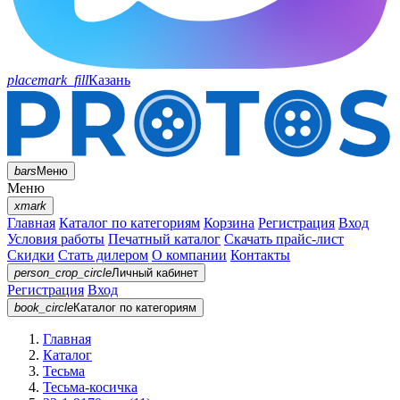
placemark_fill
Казань
bars
Меню
Меню
xmark
Главная
Каталог по категориям
Корзина
Регистрация
Вход
Условия работы
Печатный каталог
Скачать прайс-лист
Скидки
Стать дилером
О компании
Контакты
person_crop_circle
Личный кабинет
Регистрация
Вход
book_circle
Каталог
по категориям
Главная
Каталог
Тесьма
Тесьма-косичка