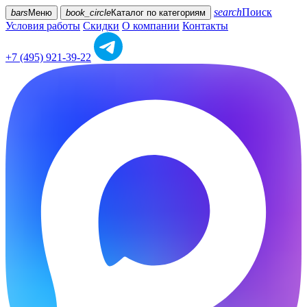
search
Поиск
bars
Меню
book_circle
Каталог
по категориям
Условия работы
Скидки
О компании
Контакты
+7 (495) 921-39-22