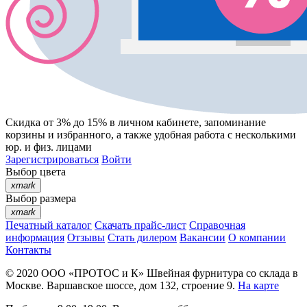
Скидка от 3% до 15%
в личном кабинете, запоминание
корзины
и
избранного
, а также удобная работа с несколькими
юр. и физ. лицами
Зарегистрироваться
Войти
Выбор цвета
xmark
Выбор размера
xmark
Печатный каталог
Скачать прайс-лист
Справочная
информация
Отзывы
Стать дилером
Вакансии
О компании
Контакты
© 2020
ООО «ПРОТОС и К»
Швейная фурнитура со склада в
Москве.
Варшавское шоссе, дом 132, строение 9.
На карте