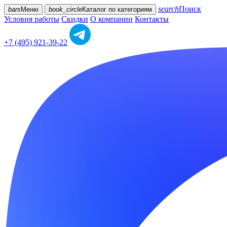
search
Поиск
bars
Меню
book_circle
Каталог
по категориям
Условия работы
Скидки
О компании
Контакты
+7 (495) 921-39-22