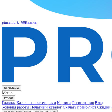
placemark_fill
Казань
bars
Меню
Меню
xmark
Главная
Каталог по категориям
Корзина
Регистрация
Вход
Условия работы
Печатный каталог
Скачать прайс-лист
Скидки