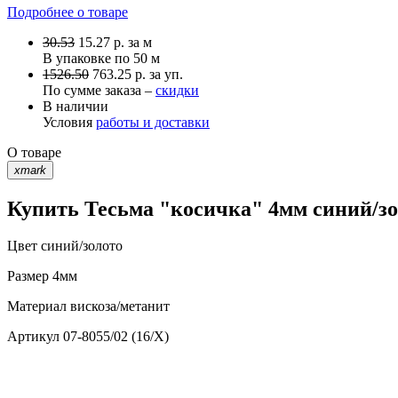
Подробнее о товаре
30.53
15.27
р.
за м
В упаковке по
50 м
1526.50
763.25 р. за уп.
По сумме заказа –
скидки
В наличии
Условия
работы и доставки
О товаре
xmark
Купить Тесьма "косичка" 4мм синий/зол
Цвет
синий/золото
Размер
4мм
Материал
вискоза/метанит
Артикул
07-8055/02 (16/X)