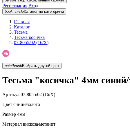
person_crop_circle
Личный кабинет
Регистрация
Вход
book_circle
Каталог
по категориям
Главная
Каталог
Тесьма
Тесьма-косичка
07-8055/02 (16/X)
paintbrush
Выбрать другой цвет
Тесьма "косичка" 4мм синий/з
Артикул
07-8055/02 (16/X)
Цвет
синий/золото
Размер
4мм
Материал
вискоза/метанит