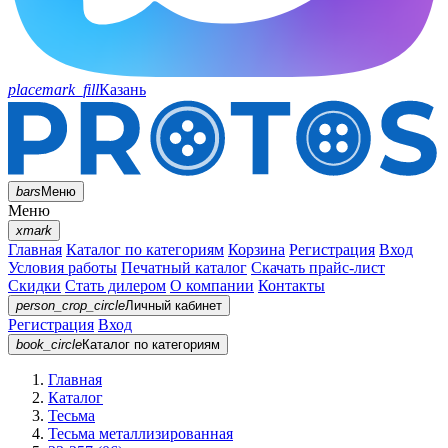
placemark_fill
Казань
bars
Меню
Меню
xmark
Главная
Каталог по категориям
Корзина
Регистрация
Вход
Условия работы
Печатный каталог
Скачать прайс-лист
Скидки
Стать дилером
О компании
Контакты
person_crop_circle
Личный кабинет
Регистрация
Вход
book_circle
Каталог
по категориям
Главная
Каталог
Тесьма
Тесьма металлизированная