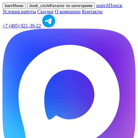
search
Поиск
bars
Меню
book_circle
Каталог
по категориям
Условия работы
Скидки
О компании
Контакты
+7 (495) 921-39-22