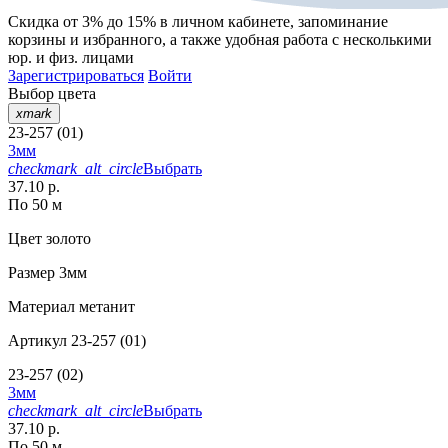
Скидка от 3% до 15%
в личном кабинете, запоминание
корзины
и
избранного
, а также удобная работа с несколькими
юр. и физ. лицами
Зарегистрироваться
Войти
Выбор цвета
xmark
23-257 (01)
3мм
checkmark_alt_circle
Выбрать
37.10 р.
По 50 м
Цвет
золото
Размер
3мм
Материал
метанит
Артикул
23-257 (01)
23-257 (02)
3мм
checkmark_alt_circle
Выбрать
37.10 р.
По 50 м