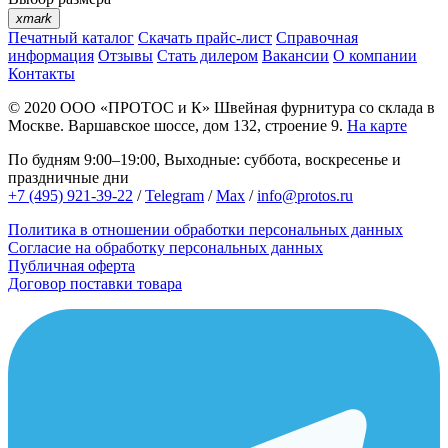
xmark
Печатный каталог
Скачать прайс-лист
Справочная
информация
Отзывы
Стать дилером
Вакансии
О компании
Контакты
© 2020
ООО «ПРОТОС и К»
Швейная фурнитура со склада в
Москве.
Варшавское шоссе, дом 132, строение 9.
На карте
По будням 9:00–19:00, Выходные: суббота, воскресенье и
праздничные дни
+7 (495) 921-39-22
/
Telegram
/
Max
/
info@protos.ru
Политика в отношении обработки персональных данных
Согласие на обработку персональных данных
Публичная оферта
Договор поставки товара