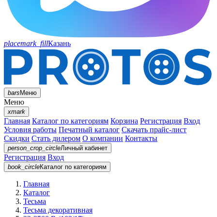
placemark_fill
Казань
bars
Меню
Меню
xmark
Главная
Каталог по категориям
Корзина
Регистрация
Вход
Условия работы
Печатный каталог
Скачать прайс-лист
Скидки
Стать дилером
О компании
Контакты
person_crop_circle
Личный кабинет
Регистрация
Вход
book_circle
Каталог
по категориям
Главная
Каталог
Тесьма
Тесьма декоративная