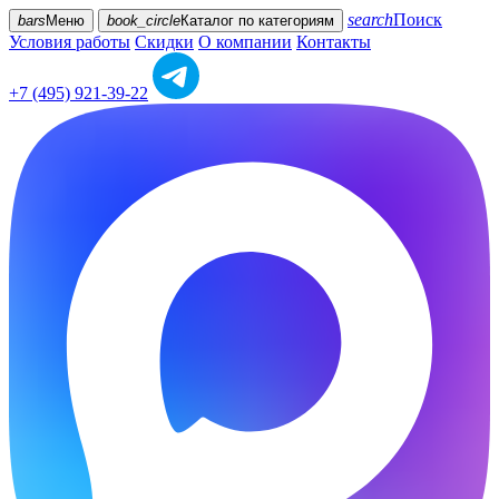
search
Поиск
bars
Меню
book_circle
Каталог
по категориям
Условия работы
Скидки
О компании
Контакты
+7 (495) 921-39-22