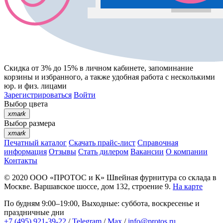
Скидка от 3% до 15%
в личном кабинете, запоминание
корзины
и
избранного
, а также удобная работа с несколькими
юр. и физ. лицами
Зарегистрироваться
Войти
Выбор цвета
xmark
Выбор размера
xmark
Печатный каталог
Скачать прайс-лист
Справочная
информация
Отзывы
Стать дилером
Вакансии
О компании
Контакты
© 2020
ООО «ПРОТОС и К»
Швейная фурнитура со склада в
Москве.
Варшавское шоссе, дом 132, строение 9.
На карте
По будням 9:00–19:00, Выходные: суббота, воскресенье и
праздничные дни
+7 (495) 921-39-22
/
Telegram
/
Max
/
info@protos.ru