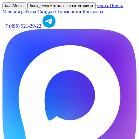
search
Поиск
bars
Меню
book_circle
Каталог
по категориям
Условия работы
Скидки
О компании
Контакты
+7 (495) 921-39-22