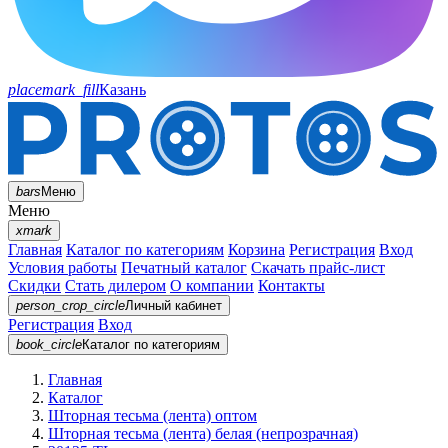
placemark_fill
Казань
bars
Меню
Меню
xmark
Главная
Каталог по категориям
Корзина
Регистрация
Вход
Условия работы
Печатный каталог
Скачать прайс-лист
Скидки
Стать дилером
О компании
Контакты
person_crop_circle
Личный кабинет
Регистрация
Вход
book_circle
Каталог
по категориям
Главная
Каталог
Шторная тесьма (лента) оптом
Шторная тесьма (лента) белая (непрозрачная)