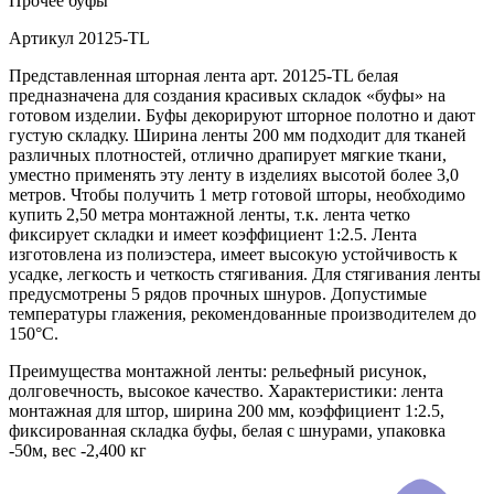
Прочее
буфы
Артикул
20125-TL
Представленная шторная лента арт. 20125-TL белая
предназначена для создания красивых складок «буфы» на
готовом изделии. Буфы декорируют шторное полотно и дают
густую складку. Ширина ленты 200 мм подходит для тканей
различных плотностей, отлично драпирует мягкие ткани,
уместно применять эту ленту в изделиях высотой более 3,0
метров. Чтобы получить 1 метр готовой шторы, необходимо
купить 2,50 метра монтажной ленты, т.к. лента четко
фиксирует складки и имеет коэффициент 1:2.5. Лента
изготовлена из полиэстера, имеет высокую устойчивость к
усадке, легкость и четкость стягивания. Для стягивания ленты
предусмотрены 5 рядов прочных шнуров. Допустимые
температуры глажения, рекомендованные производителем до
150°C.
Преимущества монтажной ленты: рельефный рисунок,
долговечность, высокое качество. Характеристики: лента
монтажная для штор, ширина 200 мм, коэффициент 1:2.5,
фиксированная складка буфы, белая с шнурами, упаковка
-50м, вес -2,400 кг