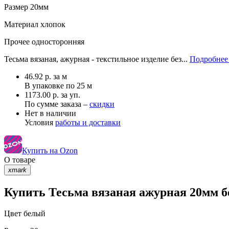
Размер
20мм
Материал
хлопок
Прочее
односторонняя
Тесьма вязаная, ажурная - текстильное изделие без...
Подробнее 
46.92
р.
за м
В упаковке по
25 м
1173.00 р. за уп.
По сумме заказа –
скидки
Нет в наличии
Условия
работы и доставки
Купить на Ozon
О товаре
xmark
Купить Тесьма вязаная ажурная 20мм б
Цвет
белый