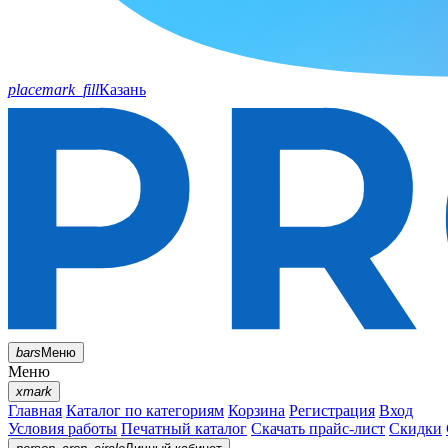
placemark_fill
Казань
bars
Меню
Меню
xmark
Главная
Каталог по категориям
Корзина
Регистрация
Вход
Условия работы
Печатный каталог
Скачать прайс-лист
Скидки