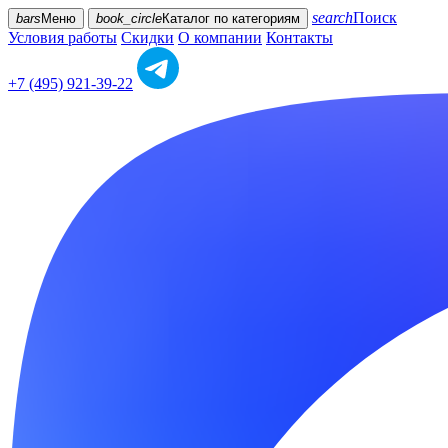
search
Поиск
bars
Меню
book_circle
Каталог
по категориям
Условия работы
Скидки
О компании
Контакты
+7 (495) 921-39-22