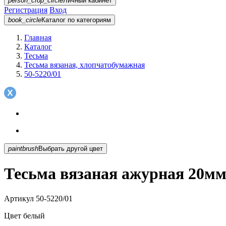
person_crop_circle
Личный кабинет
Регистрация
Вход
book_circle
Каталог
по категориям
Главная
Каталог
Тесьма
Тесьма вязаная, хлопчатобумажная
50-5220/01
paintbrush
Выбрать другой цвет
Тесьма вязаная ажурная 20мм
Артикул
50-5220/01
Цвет
белый