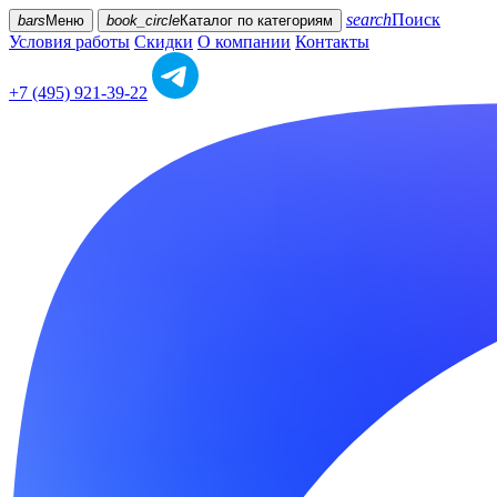
search
Поиск
bars
Меню
book_circle
Каталог
по категориям
Условия работы
Скидки
О компании
Контакты
+7 (495) 921-39-22