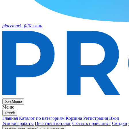
placemark_fill
Казань
bars
Меню
Меню
xmark
Главная
Каталог по категориям
Корзина
Регистрация
Вход
Условия работы
Печатный каталог
Скачать прайс-лист
Скидки