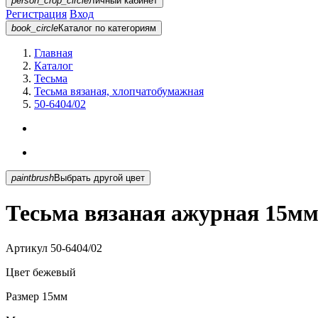
person_crop_circle
Личный кабинет
Регистрация
Вход
book_circle
Каталог
по категориям
Главная
Каталог
Тесьма
Тесьма вязаная, хлопчатобумажная
50-6404/02
paintbrush
Выбрать другой цвет
Тесьма вязаная ажурная 15мм
Артикул
50-6404/02
Цвет
бежевый
Размер
15мм