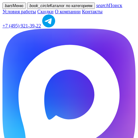
search
Поиск
bars
Меню
book_circle
Каталог
по категориям
Условия работы
Скидки
О компании
Контакты
+7 (495) 921-39-22