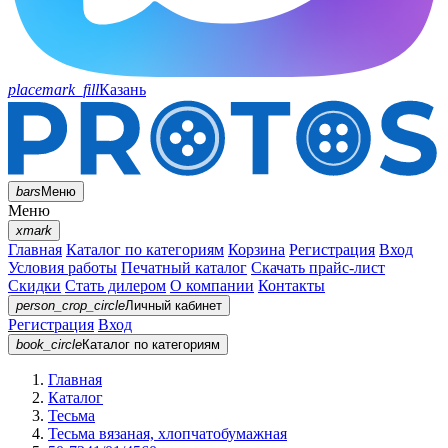
placemark_fill
Казань
bars
Меню
Меню
xmark
Главная
Каталог по категориям
Корзина
Регистрация
Вход
Условия работы
Печатный каталог
Скачать прайс-лист
Скидки
Стать дилером
О компании
Контакты
person_crop_circle
Личный кабинет
Регистрация
Вход
book_circle
Каталог
по категориям
Главная
Каталог
Тесьма
Тесьма вязаная, хлопчатобумажная