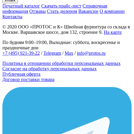
xmark
Печатный каталог
Скачать прайс-лист
Справочная
информация
Отзывы
Стать дилером
Вакансии
О компании
Контакты
© 2020
ООО «ПРОТОС и К»
Швейная фурнитура со склада в
Москве.
Варшавское шоссе, дом 132, строение 9.
На карте
По будням 9:00–19:00, Выходные: суббота, воскресенье и
праздничные дни
+7 (495) 921-39-22
/
Telegram
/
Max
/
info@protos.ru
Политика в отношении обработки персональных данных
Согласие на обработку персональных данных
Публичная оферта
Договор поставки товара