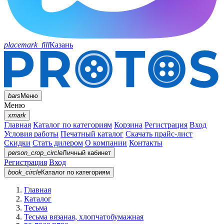
placemark_fill
Казань
bars
Меню
Меню
xmark
Главная
Каталог по категориям
Корзина
Регистрация
Вход
Условия работы
Печатный каталог
Скачать прайс-лист
Скидки
Стать дилером
О компании
Контакты
person_crop_circle
Личный кабинет
Регистрация
Вход
book_circle
Каталог
по категориям
Главная
Каталог
Тесьма
Тесьма вязаная, хлопчатобумажная