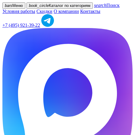
search
Поиск
bars
Меню
book_circle
Каталог
по категориям
Условия работы
Скидки
О компании
Контакты
+7 (495) 921-39-22