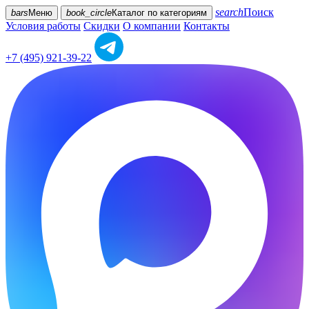
search
Поиск
bars
Меню
book_circle
Каталог
по категориям
Условия работы
Скидки
О компании
Контакты
+7 (495) 921-39-22