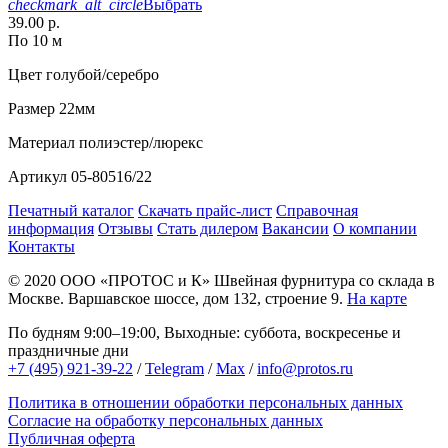
checkmark_alt_circle
Выбрать
39.00 р.
По 10 м
Цвет
голубой/серебро
Размер
22мм
Материал
полиэстер/люрекс
Артикул
05-80516/22
Печатный каталог
Скачать прайс-лист
Справочная
информация
Отзывы
Стать дилером
Вакансии
О компании
Контакты
© 2020
ООО «ПРОТОС и К»
Швейная фурнитура со склада в
Москве.
Варшавское шоссе, дом 132, строение 9.
На карте
По будням 9:00–19:00, Выходные: суббота, воскресенье и
праздничные дни
+7 (495) 921-39-22
/
Telegram
/
Max
/
info@protos.ru
Политика в отношении обработки персональных данных
Согласие на обработку персональных данных
Публичная оферта