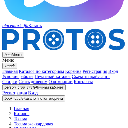
placemark_fill
Казань
bars
Меню
Меню
xmark
Главная
Каталог по категориям
Корзина
Регистрация
Вход
Условия работы
Печатный каталог
Скачать прайс-лист
Скидки
Стать дилером
О компании
Контакты
person_crop_circle
Личный кабинет
Регистрация
Вход
book_circle
Каталог
по категориям
Главная
Каталог
Тесьма
Тесьма жаккардовая