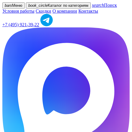
search
Поиск
bars
Меню
book_circle
Каталог
по категориям
Условия работы
Скидки
О компании
Контакты
+7 (495) 921-39-22