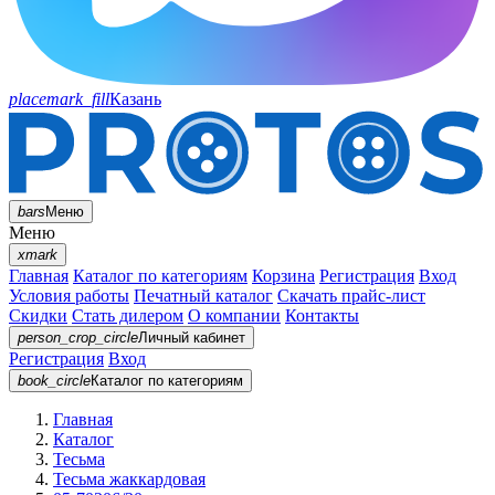
placemark_fill
Казань
bars
Меню
Меню
xmark
Главная
Каталог по категориям
Корзина
Регистрация
Вход
Условия работы
Печатный каталог
Скачать прайс-лист
Скидки
Стать дилером
О компании
Контакты
person_crop_circle
Личный кабинет
Регистрация
Вход
book_circle
Каталог
по категориям
Главная
Каталог
Тесьма
Тесьма жаккардовая