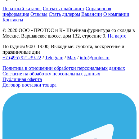
Печатный каталог
Скачать прайс-лист
Справочная
информация
Отзывы
Стать дилером
Вакансии
О компании
Контакты
© 2020
ООО «ПРОТОС и К»
Швейная фурнитура со склада в
Москве.
Варшавское шоссе, дом 132, строение 9.
На карте
По будням 9:00–19:00, Выходные: суббота, воскресенье и
праздничные дни
+7 (495) 921-39-22
/
Telegram
/
Max
/
info@protos.ru
Политика в отношении обработки персональных данных
Согласие на обработку персональных данных
Публичная оферта
Договор поставки товара