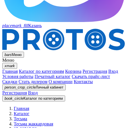
placemark_fill
Казань
bars
Меню
Меню
xmark
Главная
Каталог по категориям
Корзина
Регистрация
Вход
Условия работы
Печатный каталог
Скачать прайс-лист
Скидки
Стать дилером
О компании
Контакты
person_crop_circle
Личный кабинет
Регистрация
Вход
book_circle
Каталог
по категориям
Главная
Каталог
Тесьма
Тесьма жаккардовая