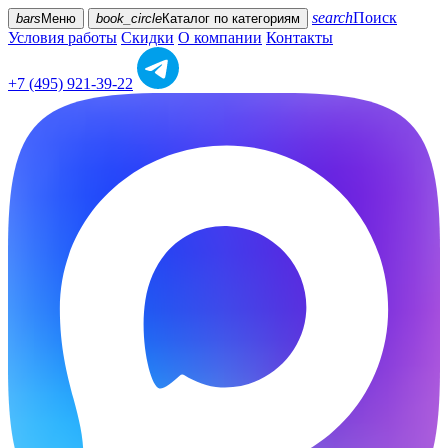
search
Поиск
bars
Меню
book_circle
Каталог
по категориям
Условия работы
Скидки
О компании
Контакты
+7 (495) 921-39-22