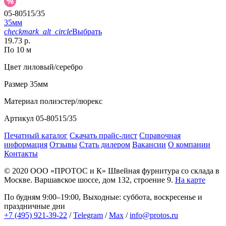
05-80515/35
35мм
checkmark_alt_circle
Выбрать
19.73 р.
По 10 м
Цвет
лиловый/серебро
Размер
35мм
Материал
полиэстер/люрекс
Артикул
05-80515/35
Печатный каталог
Скачать прайс-лист
Справочная
информация
Отзывы
Стать дилером
Вакансии
О компании
Контакты
© 2020
ООО «ПРОТОС и К»
Швейная фурнитура со склада в
Москве.
Варшавское шоссе, дом 132, строение 9.
На карте
По будням 9:00–19:00, Выходные: суббота, воскресенье и
праздничные дни
+7 (495) 921-39-22
/
Telegram
/
Max
/
info@protos.ru