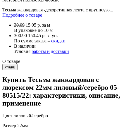
Тесьма жаккардовая -декоративная лента с крупноузо...
Подробнее о товаре
30.09
15.05
р.
за м
В упаковке по
10 м
300.90
150.45 р. за уп.
По сумме заказа –
скидки
В наличии
Условия
работы и доставки
О товаре
xmark
Купить Тесьма жаккардовая с
люрексом 22мм лиловый/серебро 05-
80515/22: характеристики, описание,
применение
Цвет
лиловый/серебро
Размер
22мм