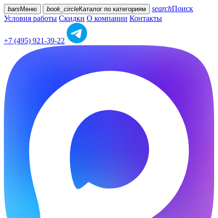
search
Поиск
bars
Меню
book_circle
Каталог
по категориям
Условия работы
Скидки
О компании
Контакты
+7 (495) 921-39-22