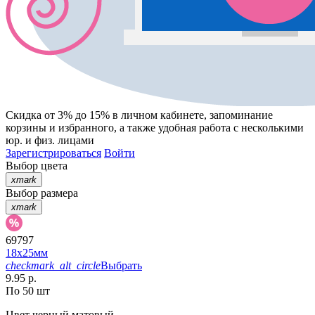
Скидка от 3% до 15%
в личном кабинете, запоминание
корзины
и
избранного
, а также удобная работа с несколькими
юр. и физ. лицами
Зарегистрироваться
Войти
Выбор цвета
xmark
Выбор размера
xmark
69797
18х25мм
checkmark_alt_circle
Выбрать
9.95 р.
По 50 шт
Цвет
черный матовый