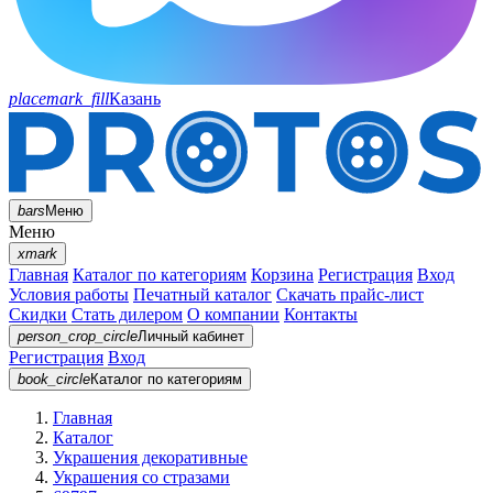
placemark_fill
Казань
bars
Меню
Меню
xmark
Главная
Каталог по категориям
Корзина
Регистрация
Вход
Условия работы
Печатный каталог
Скачать прайс-лист
Скидки
Стать дилером
О компании
Контакты
person_crop_circle
Личный кабинет
Регистрация
Вход
book_circle
Каталог
по категориям
Главная
Каталог
Украшения декоративные
Украшения со стразами