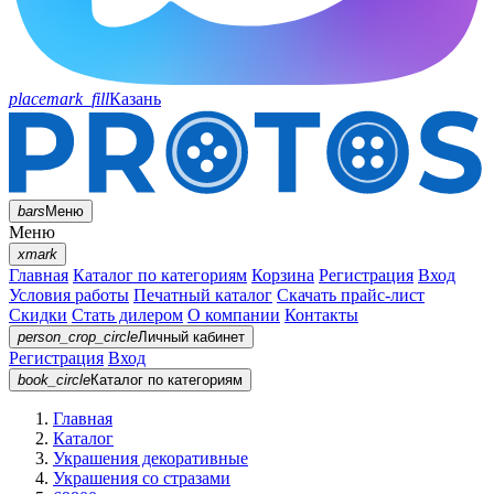
placemark_fill
Казань
bars
Меню
Меню
xmark
Главная
Каталог по категориям
Корзина
Регистрация
Вход
Условия работы
Печатный каталог
Скачать прайс-лист
Скидки
Стать дилером
О компании
Контакты
person_crop_circle
Личный кабинет
Регистрация
Вход
book_circle
Каталог
по категориям
Главная
Каталог
Украшения декоративные
Украшения со стразами