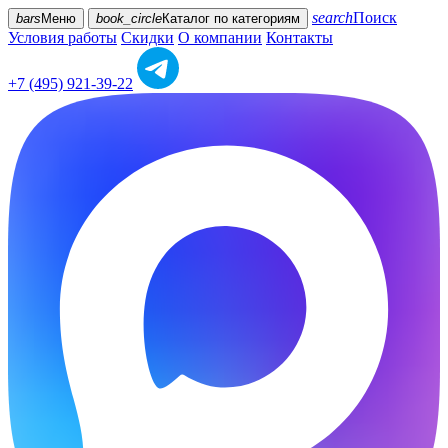
search
Поиск
bars
Меню
book_circle
Каталог
по категориям
Условия работы
Скидки
О компании
Контакты
+7 (495) 921-39-22