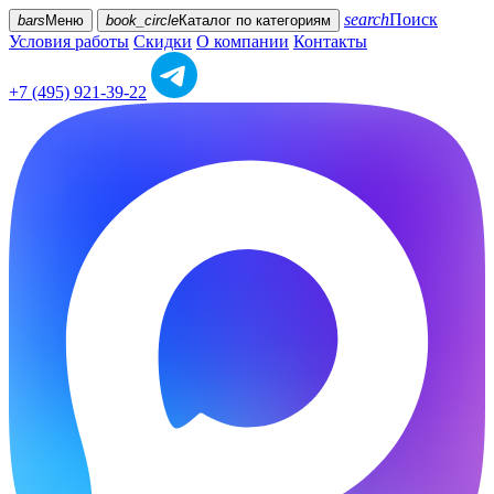
search
Поиск
bars
Меню
book_circle
Каталог
по категориям
Условия работы
Скидки
О компании
Контакты
+7 (495) 921-39-22