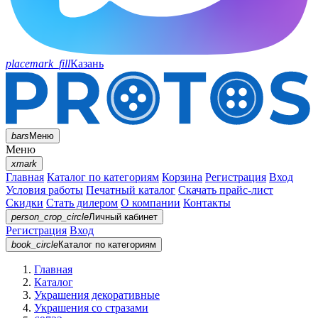
placemark_fill
Казань
bars
Меню
Меню
xmark
Главная
Каталог по категориям
Корзина
Регистрация
Вход
Условия работы
Печатный каталог
Скачать прайс-лист
Скидки
Стать дилером
О компании
Контакты
person_crop_circle
Личный кабинет
Регистрация
Вход
book_circle
Каталог
по категориям
Главная
Каталог
Украшения декоративные
Украшения со стразами