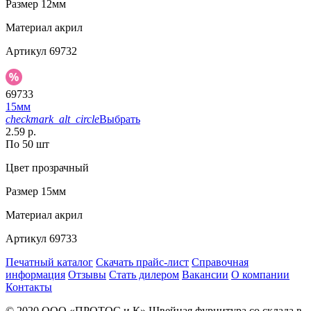
Размер
12мм
Материал
акрил
Артикул
69732
69733
15мм
checkmark_alt_circle
Выбрать
2.59 р.
По 50 шт
Цвет
прозрачный
Размер
15мм
Материал
акрил
Артикул
69733
Печатный каталог
Скачать прайс-лист
Справочная
информация
Отзывы
Стать дилером
Вакансии
О компании
Контакты
© 2020
ООО «ПРОТОС и К»
Швейная фурнитура со склада в