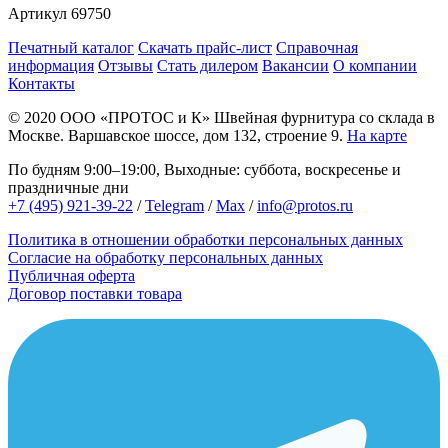
Артикул
69750
Печатный каталог
Скачать прайс-лист
Справочная
информация
Отзывы
Стать дилером
Вакансии
О компании
Контакты
© 2020
ООО «ПРОТОС и К»
Швейная фурнитура со склада в
Москве.
Варшавское шоссе, дом 132, строение 9.
На карте
По будням 9:00–19:00, Выходные: суббота, воскресенье и
праздничные дни
+7 (495) 921-39-22
/
Telegram
/
Max
/
info@protos.ru
Политика в отношении обработки персональных данных
Согласие на обработку персональных данных
Публичная оферта
Договор поставки товара