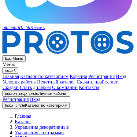
placemark_fill
Казань
bars
Меню
Меню
xmark
Главная
Каталог по категориям
Корзина
Регистрация
Вход
Условия работы
Печатный каталог
Скачать прайс-лист
Скидки
Стать дилером
О компании
Контакты
person_crop_circle
Личный кабинет
Регистрация
Вход
book_circle
Каталог
по категориям
Главная
Каталог
Украшения декоративные
Украшения со стразами