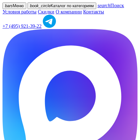
search
Поиск
bars
Меню
book_circle
Каталог
по категориям
Условия работы
Скидки
О компании
Контакты
+7 (495) 921-39-22