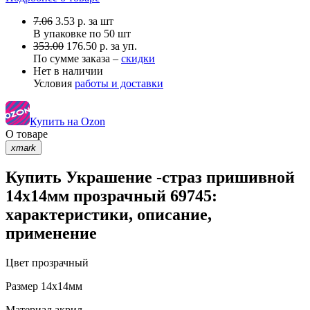
7.06
3.53
р.
за шт
В упаковке по
50 шт
353.00
176.50 р. за уп.
По сумме заказа –
скидки
Нет в наличии
Условия
работы и доставки
Купить на Ozon
О товаре
xmark
Купить Украшение -страз пришивной
14х14мм прозрачный 69745:
характеристики, описание,
применение
Цвет
прозрачный
Размер
14х14мм
Материал
акрил