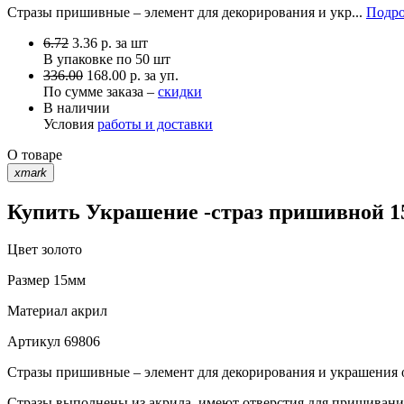
Стразы пришивные – элемент для декорирования и укр...
Подро
6.72
3.36
р.
за шт
В упаковке по
50 шт
336.00
168.00 р. за уп.
По сумме заказа –
скидки
В наличии
Условия
работы и доставки
О товаре
xmark
Купить Украшение -страз пришивной 15
Цвет
золото
Размер
15мм
Материал
акрил
Артикул
69806
Стразы пришивные – элемент для декорирования и украшения о
Стразы выполнены из акрила, имеют отверстия для пришивани