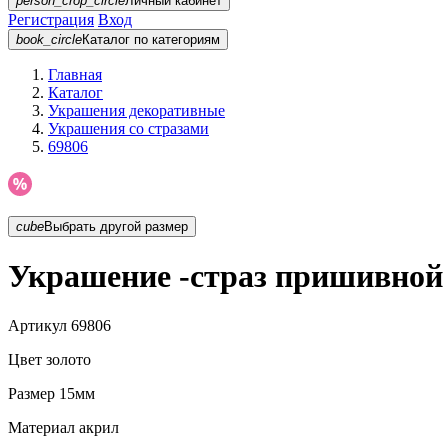
person_crop_circle
Личный кабинет
Регистрация
Вход
book_circle
Каталог
по категориям
Главная
Каталог
Украшения декоративные
Украшения со стразами
69806
cube
Выбрать другой размер
Украшение -страз пришивной 
Артикул
69806
Цвет
золото
Размер
15мм
Материал
акрил