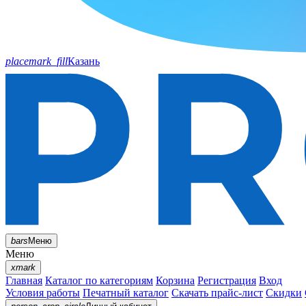
placemark_fill
Казань
bars
Меню
Меню
xmark
Главная
Каталог по категориям
Корзина
Регистрация
Вход
Условия работы
Печатный каталог
Скачать прайс-лист
Скидки