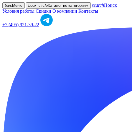
search
Поиск
bars
Меню
book_circle
Каталог
по категориям
Условия работы
Скидки
О компании
Контакты
+7 (495) 921-39-22