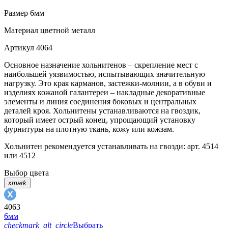
Размер
6мм
Материал
цветной металл
Артикул
4064
Основное назначение хольнитенов – скрепление мест с
наибольшей уязвимостью, испытывающих значительную
нагрузку. Это края карманов, застежки-молнии, а в обуви и
изделиях кожаной галантереи – накладные декоративные
элементы и линия соединения боковых и центральных
деталей кроя. Хольнитены устанавливаются на гвоздик,
который имеет острый конец, упрощающий установку
фурнитуры на плотную ткань, кожу или кожзам.
Хольнитен рекомендуется устанавливать на гвозди: арт. 4514
или 4512
Выбор цвета
xmark
4063
6мм
checkmark_alt_circle
Выбрать