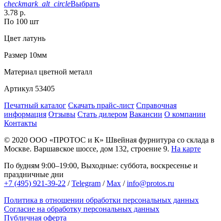
checkmark_alt_circle
Выбрать
3.78 р.
По 100 шт
Цвет
латунь
Размер
10мм
Материал
цветной металл
Артикул
53405
Печатный каталог
Скачать прайс-лист
Справочная
информация
Отзывы
Стать дилером
Вакансии
О компании
Контакты
© 2020
ООО «ПРОТОС и К»
Швейная фурнитура со склада в
Москве.
Варшавское шоссе, дом 132, строение 9.
На карте
По будням 9:00–19:00, Выходные: суббота, воскресенье и
праздничные дни
+7 (495) 921-39-22
/
Telegram
/
Max
/
info@protos.ru
Политика в отношении обработки персональных данных
Согласие на обработку персональных данных
Публичная оферта