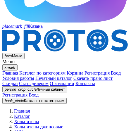
placemark_fill
Казань
bars
Меню
Меню
xmark
Главная
Каталог по категориям
Корзина
Регистрация
Вход
Условия работы
Печатный каталог
Скачать прайс-лист
Скидки
Стать дилером
О компании
Контакты
person_crop_circle
Личный кабинет
Регистрация
Вход
book_circle
Каталог
по категориям
Главная
Каталог
Хольнитены
Хольнитены джинсовые