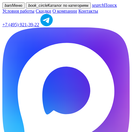
search
Поиск
bars
Меню
book_circle
Каталог
по категориям
Условия работы
Скидки
О компании
Контакты
+7 (495) 921-39-22