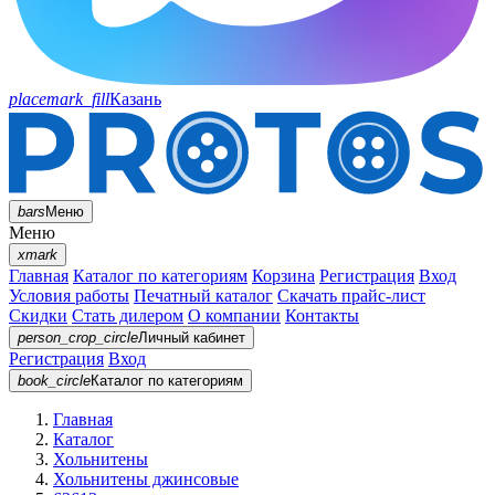
placemark_fill
Казань
bars
Меню
Меню
xmark
Главная
Каталог по категориям
Корзина
Регистрация
Вход
Условия работы
Печатный каталог
Скачать прайс-лист
Скидки
Стать дилером
О компании
Контакты
person_crop_circle
Личный кабинет
Регистрация
Вход
book_circle
Каталог
по категориям
Главная
Каталог
Хольнитены
Хольнитены джинсовые