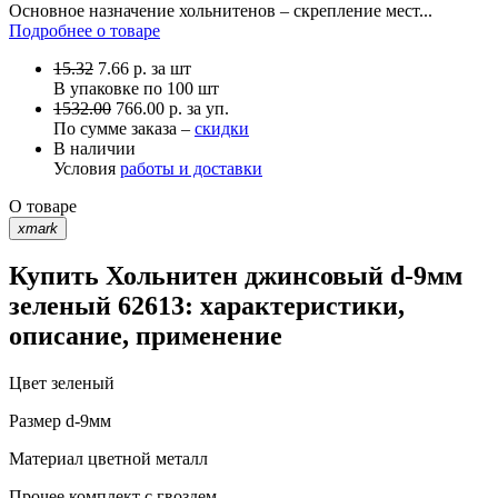
Основное назначение хольнитенов – скрепление мест...
Подробнее о товаре
15.32
7.66
р.
за шт
В упаковке по
100 шт
1532.00
766.00 р. за уп.
По сумме заказа –
скидки
В наличии
Условия
работы и доставки
О товаре
xmark
Купить Хольнитен джинсовый d-9мм
зеленый 62613: характеристики,
описание, применение
Цвет
зеленый
Размер
d-9мм
Материал
цветной металл
Прочее
комплект с гвоздем