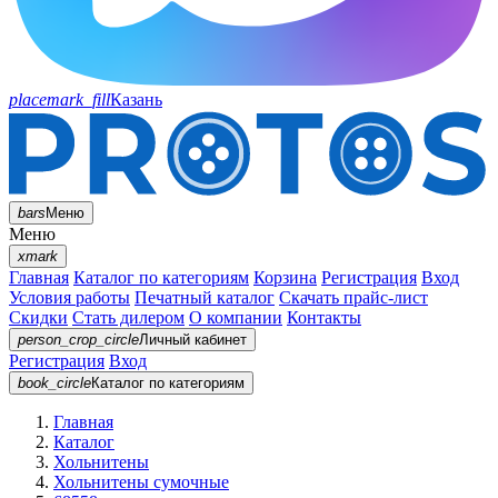
placemark_fill
Казань
bars
Меню
Меню
xmark
Главная
Каталог по категориям
Корзина
Регистрация
Вход
Условия работы
Печатный каталог
Скачать прайс-лист
Скидки
Стать дилером
О компании
Контакты
person_crop_circle
Личный кабинет
Регистрация
Вход
book_circle
Каталог
по категориям
Главная
Каталог
Хольнитены
Хольнитены сумочные