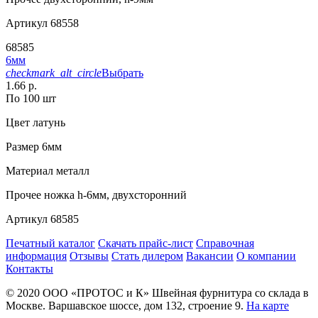
Артикул
68558
68585
6мм
checkmark_alt_circle
Выбрать
1.66 р.
По 100 шт
Цвет
латунь
Размер
6мм
Материал
металл
Прочее
ножка h-6мм, двухсторонний
Артикул
68585
Печатный каталог
Скачать прайс-лист
Справочная
информация
Отзывы
Стать дилером
Вакансии
О компании
Контакты
© 2020
ООО «ПРОТОС и К»
Швейная фурнитура со склада в
Москве.
Варшавское шоссе, дом 132, строение 9.
На карте