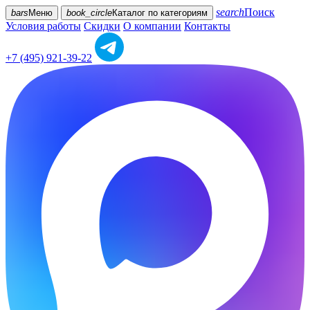
search
Поиск
bars
Меню
book_circle
Каталог
по категориям
Условия работы
Скидки
О компании
Контакты
+7 (495) 921-39-22