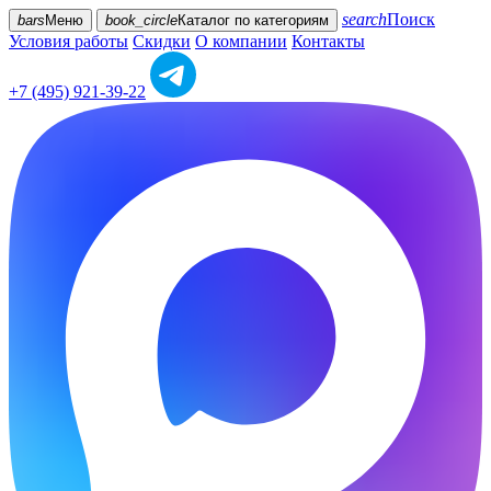
search
Поиск
bars
Меню
book_circle
Каталог
по категориям
Условия работы
Скидки
О компании
Контакты
+7 (495) 921-39-22