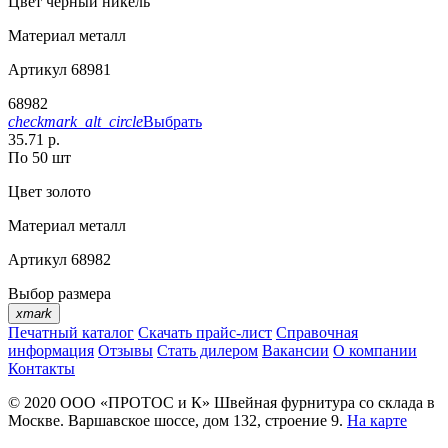
Цвет
черный никель
Материал
металл
Артикул
68981
68982
checkmark_alt_circle
Выбрать
35.71 р.
По 50 шт
Цвет
золото
Материал
металл
Артикул
68982
Выбор размера
xmark
Печатный каталог
Скачать прайс-лист
Справочная
информация
Отзывы
Стать дилером
Вакансии
О компании
Контакты
© 2020
ООО «ПРОТОС и К»
Швейная фурнитура со склада в
Москве.
Варшавское шоссе, дом 132, строение 9.
На карте