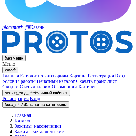
placemark_fill
Казань
bars
Меню
Меню
xmark
Главная
Каталог по категориям
Корзина
Регистрация
Вход
Условия работы
Печатный каталог
Скачать прайс-лист
Скидки
Стать дилером
О компании
Контакты
person_crop_circle
Личный кабинет
Регистрация
Вход
book_circle
Каталог
по категориям
Главная
Каталог
Зажимы, наконечники
Зажимы металлические