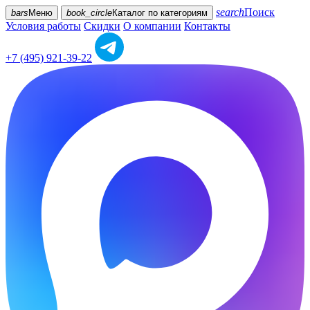
search
Поиск
bars
Меню
book_circle
Каталог
по категориям
Условия работы
Скидки
О компании
Контакты
+7 (495) 921-39-22