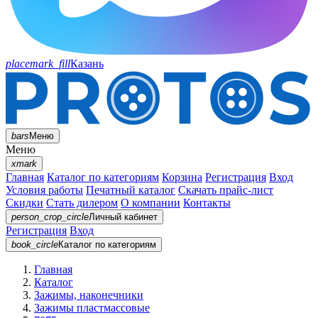
placemark_fill
Казань
bars
Меню
Меню
xmark
Главная
Каталог по категориям
Корзина
Регистрация
Вход
Условия работы
Печатный каталог
Скачать прайс-лист
Скидки
Стать дилером
О компании
Контакты
person_crop_circle
Личный кабинет
Регистрация
Вход
book_circle
Каталог
по категориям
Главная
Каталог
Зажимы, наконечники
Зажимы пластмассовые