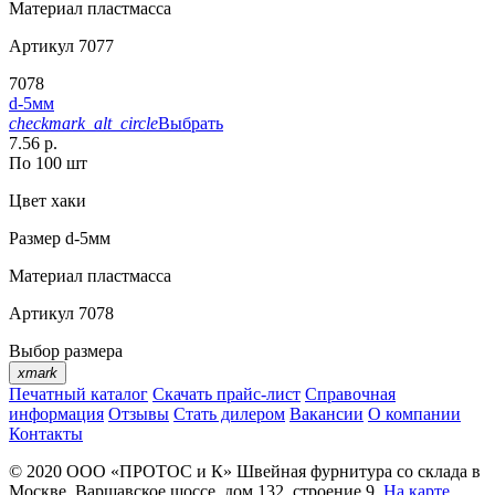
Материал
пластмасса
Артикул
7077
7078
d-5мм
checkmark_alt_circle
Выбрать
7.56 р.
По 100 шт
Цвет
хаки
Размер
d-5мм
Материал
пластмасса
Артикул
7078
Выбор размера
xmark
Печатный каталог
Скачать прайс-лист
Справочная
информация
Отзывы
Стать дилером
Вакансии
О компании
Контакты
© 2020
ООО «ПРОТОС и К»
Швейная фурнитура со склада в
Москве.
Варшавское шоссе, дом 132, строение 9.
На карте