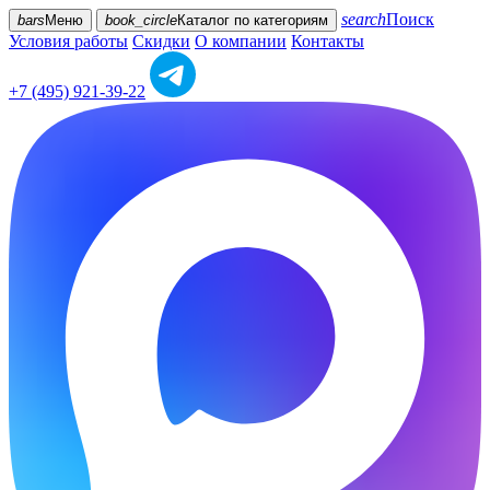
search
Поиск
bars
Меню
book_circle
Каталог
по категориям
Условия работы
Скидки
О компании
Контакты
+7 (495) 921-39-22