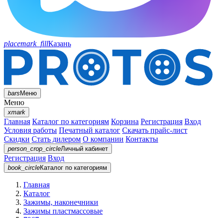
placemark_fill
Казань
bars
Меню
Меню
xmark
Главная
Каталог по категориям
Корзина
Регистрация
Вход
Условия работы
Печатный каталог
Скачать прайс-лист
Скидки
Стать дилером
О компании
Контакты
person_crop_circle
Личный кабинет
Регистрация
Вход
book_circle
Каталог
по категориям
Главная
Каталог
Зажимы, наконечники
Зажимы пластмассовые