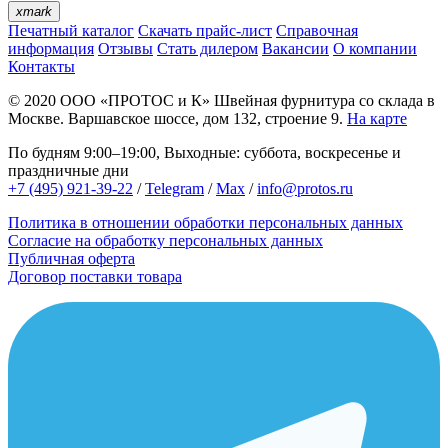
xmark
Печатный каталог
Скачать прайс-лист
Справочная
информация
Отзывы
Стать дилером
Вакансии
О компании
Контакты
© 2020
ООО «ПРОТОС и К»
Швейная фурнитура со склада в
Москве.
Варшавское шоссе, дом 132, строение 9.
На карте
По будням 9:00–19:00, Выходные: суббота, воскресенье и
праздничные дни
+7 (495) 921-39-22
/
Telegram
/
Max
/
info@protos.ru
Политика в отношении обработки персональных данных
Согласие на обработку персональных данных
Публичная оферта
Договор поставки товара