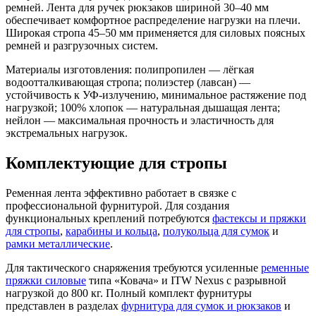
ремней. Лента для ручек рюкзаков шириной 30–40 мм
обеспечивает комфортное распределение нагрузки на плечи.
Широкая стропа 45–50 мм применяется для силовых поясных
ремней и разгрузочных систем.
Материалы изготовления: полипропилен — лёгкая
водоотталкивающая стропа; полиэстер (лавсан) —
устойчивость к УФ-излучению, минимальное растяжение под
нагрузкой; 100% хлопок — натуральная дышащая лента;
нейлон — максимальная прочность и эластичность для
экстремальных нагрузок.
Комплектующие для стропы
Ременная лента эффективно работает в связке с
профессиональной фурнитурой. Для создания
функциональных креплений потребуются
фастексы и пряжки
для стропы
,
карабины и кольца
,
полукольца для сумок
и
рамки металлические
.
Для тактического снаряжения требуются усиленные
ременные
пряжки силовые
типа «Ковача» и ITW Nexus с разрывной
нагрузкой до 800 кг. Полный комплект фурнитуры
представлен в разделах
фурнитура для сумок и рюкзаков
и