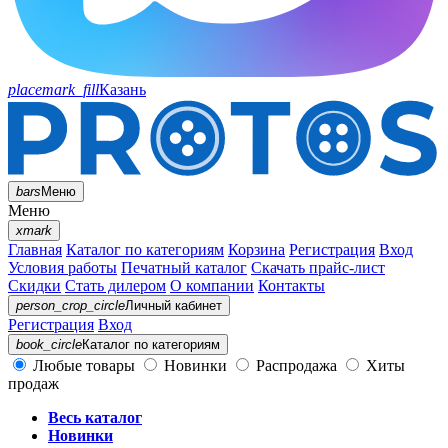
placemark_fill
Казань
bars
Меню
Меню
xmark
Главная
Каталог по категориям
Корзина
Регистрация
Вход
Условия работы
Печатный каталог
Скачать прайс-лист
Скидки
Стать дилером
О компании
Контакты
person_crop_circle
Личный кабинет
Регистрация
Вход
book_circle
Каталог
по категориям
Любые товары
Новинки
Распродажа
Хиты
продаж
Весь каталог
Новинки