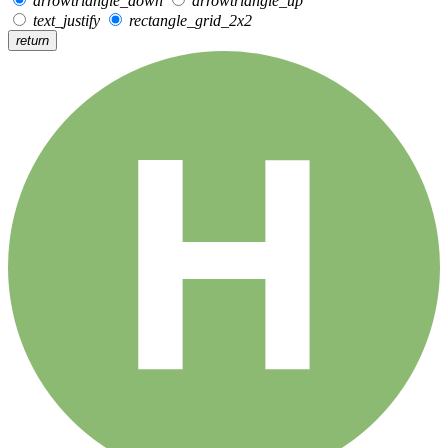
arrowtriangle_down
arrowtriangle_up
text_justify
rectangle_grid_2x2
return