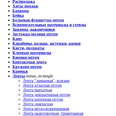
Распродажа
Хиты продаж
Бахрома
Бейка
Бельевая фурнитура оптом
Вспомогательные материалы и стенды
Зажимы, наконечники
Застежка-молния оптом
Кант
Карабины, кольца, застежки, рамки
Кисти, подхваты
Клеевые материалы
Кнопки оптом
Контактная лента
Кружево оптом
Крючки
Ленты
minus_rectangle
Лента "замшевая", кожзам
Лента атласная оптом
Лента бархатная
Лента декоративная оптом
Лента киперная оптом
Лента лампасная
Лента металлизированная
Лента окантовочная, трикотажная