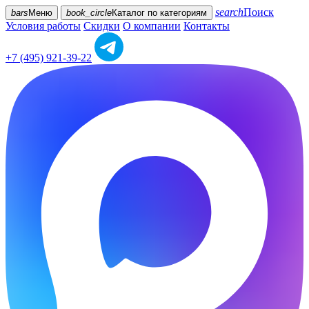
search
Поиск
bars
Меню
book_circle
Каталог
по категориям
Условия работы
Скидки
О компании
Контакты
+7 (495) 921-39-22