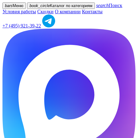
search
Поиск
bars
Меню
book_circle
Каталог
по категориям
Условия работы
Скидки
О компании
Контакты
+7 (495) 921-39-22