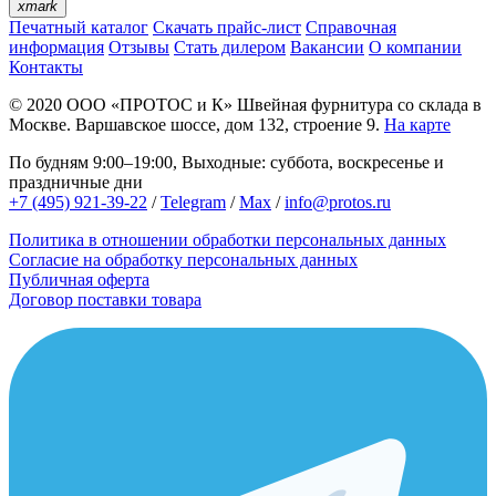
xmark
Печатный каталог
Скачать прайс-лист
Справочная
информация
Отзывы
Стать дилером
Вакансии
О компании
Контакты
© 2020
ООО «ПРОТОС и К»
Швейная фурнитура со склада в
Москве.
Варшавское шоссе, дом 132, строение 9.
На карте
По будням 9:00–19:00, Выходные: суббота, воскресенье и
праздничные дни
+7 (495) 921-39-22
/
Telegram
/
Max
/
info@protos.ru
Политика в отношении обработки персональных данных
Согласие на обработку персональных данных
Публичная оферта
Договор поставки товара