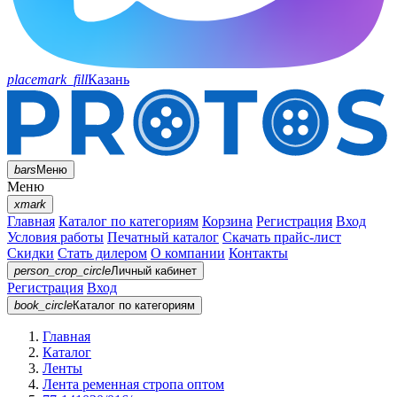
placemark_fill
Казань
bars
Меню
Меню
xmark
Главная
Каталог по категориям
Корзина
Регистрация
Вход
Условия работы
Печатный каталог
Скачать прайс-лист
Скидки
Стать дилером
О компании
Контакты
person_crop_circle
Личный кабинет
Регистрация
Вход
book_circle
Каталог
по категориям
Главная
Каталог
Ленты
Лента ременная стропа оптом