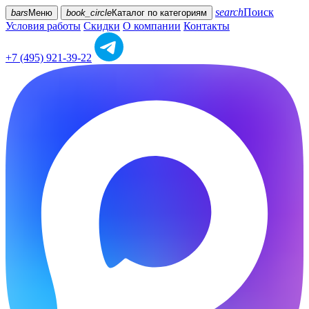
search
Поиск
bars
Меню
book_circle
Каталог
по категориям
Условия работы
Скидки
О компании
Контакты
+7 (495) 921-39-22