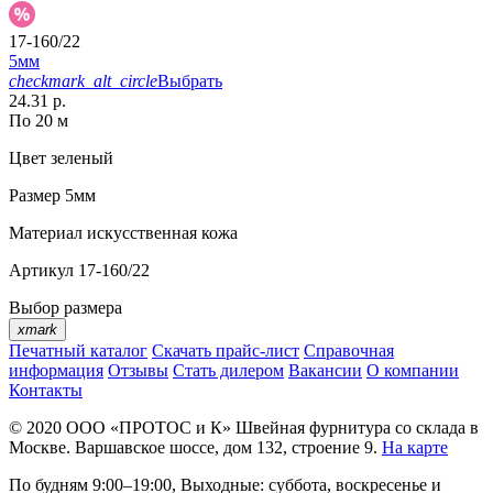
17-160/22
5мм
checkmark_alt_circle
Выбрать
24.31 р.
По 20 м
Цвет
зеленый
Размер
5мм
Материал
искусственная кожа
Артикул
17-160/22
Выбор размера
xmark
Печатный каталог
Скачать прайс-лист
Справочная
информация
Отзывы
Стать дилером
Вакансии
О компании
Контакты
© 2020
ООО «ПРОТОС и К»
Швейная фурнитура со склада в
Москве.
Варшавское шоссе, дом 132, строение 9.
На карте
По будням 9:00–19:00, Выходные: суббота, воскресенье и