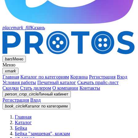
placemark_fill
Казань
bars
Меню
Меню
xmark
Главная
Каталог по категориям
Корзина
Регистрация
Вход
Условия работы
Печатный каталог
Скачать прайс-лист
Скидки
Стать дилером
О компании
Контакты
person_crop_circle
Личный кабинет
Регистрация
Вход
book_circle
Каталог
по категориям
Главная
Каталог
Бейка
Бейка "замшевая", кожзам