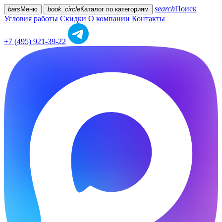
search
Поиск
bars
Меню
book_circle
Каталог
по категориям
Условия работы
Скидки
О компании
Контакты
+7 (495) 921-39-22