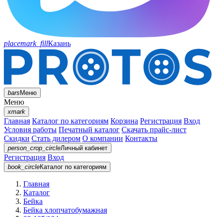
placemark_fill
Казань
bars
Меню
Меню
xmark
Главная
Каталог по категориям
Корзина
Регистрация
Вход
Условия работы
Печатный каталог
Скачать прайс-лист
Скидки
Стать дилером
О компании
Контакты
person_crop_circle
Личный кабинет
Регистрация
Вход
book_circle
Каталог
по категориям
Главная
Каталог
Бейка
Бейка хлопчатобумажная