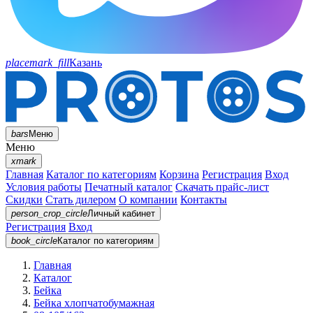
placemark_fill
Казань
bars
Меню
Меню
xmark
Главная
Каталог по категориям
Корзина
Регистрация
Вход
Условия работы
Печатный каталог
Скачать прайс-лист
Скидки
Стать дилером
О компании
Контакты
person_crop_circle
Личный кабинет
Регистрация
Вход
book_circle
Каталог
по категориям
Главная
Каталог
Бейка
Бейка хлопчатобумажная