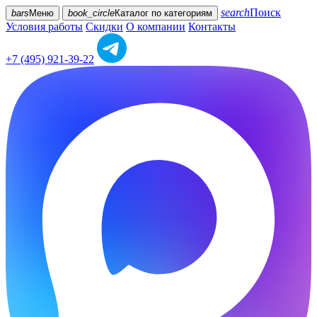
search
Поиск
bars
Меню
book_circle
Каталог
по категориям
Условия работы
Скидки
О компании
Контакты
+7 (495) 921-39-22