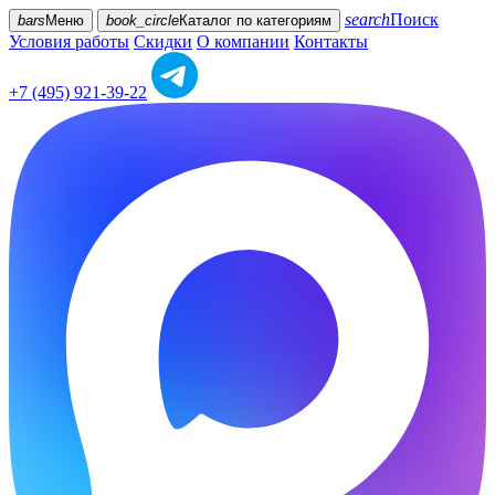
search
Поиск
bars
Меню
book_circle
Каталог
по категориям
Условия работы
Скидки
О компании
Контакты
+7 (495) 921-39-22