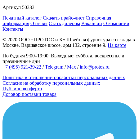
Артикул
50333
Печатный каталог
Скачать прайс-лист
Справочная
информация
Отзывы
Стать дилером
Вакансии
О компании
Контакты
© 2020
ООО «ПРОТОС и К»
Швейная фурнитура со склада в
Москве.
Варшавское шоссе, дом 132, строение 9.
На карте
По будням 9:00–19:00, Выходные: суббота, воскресенье и
праздничные дни
+7 (495) 921-39-22
/
Telegram
/
Max
/
info@protos.ru
Политика в отношении обработки персональных данных
Согласие на обработку персональных данных
Публичная оферта
Договор поставки товара