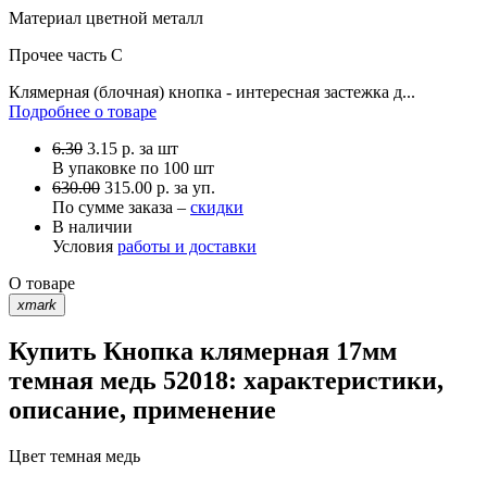
Материал
цветной металл
Прочее
часть С
Клямерная (блочная) кнопка - интересная застежка д...
Подробнее о товаре
6.30
3.15
р.
за шт
В упаковке по
100 шт
630.00
315.00 р. за уп.
По сумме заказа –
скидки
В наличии
Условия
работы и доставки
О товаре
xmark
Купить Кнопка клямерная 17мм
темная медь 52018: характеристики,
описание, применение
Цвет
темная медь