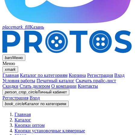
placemark_fill
Казань
bars
Меню
Меню
xmark
Главная
Каталог по категориям
Корзина
Регистрация
Вход
Условия работы
Печатный каталог
Скачать прайс-лист
Скидки
Стать дилером
О компании
Контакты
person_crop_circle
Личный кабинет
Регистрация
Вход
book_circle
Каталог
по категориям
Главная
Каталог
Кнопки оптом
Кнопки установочные клямерные