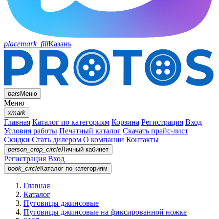
placemark_fill
Казань
bars
Меню
Меню
xmark
Главная
Каталог по категориям
Корзина
Регистрация
Вход
Условия работы
Печатный каталог
Скачать прайс-лист
Скидки
Стать дилером
О компании
Контакты
person_crop_circle
Личный кабинет
Регистрация
Вход
book_circle
Каталог
по категориям
Главная
Каталог
Пуговицы джинсовые
Пуговицы джинсовые на фиксированной ножке