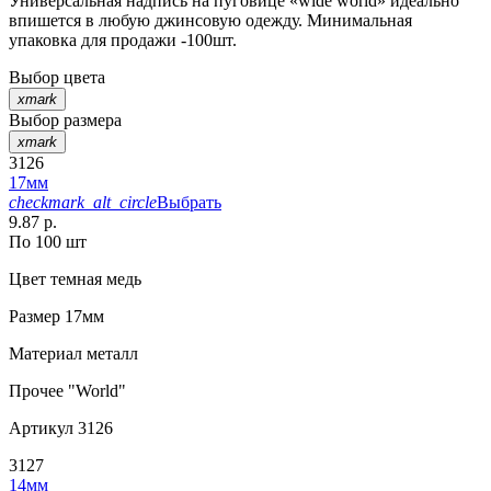
Универсальная надпись на пуговице «wide world» идеально
впишется в любую джинсовую одежду. Минимальная
упаковка для продажи -100шт.
Выбор цвета
xmark
Выбор размера
xmark
3126
17мм
checkmark_alt_circle
Выбрать
9.87 р.
По 100 шт
Цвет
темная медь
Размер
17мм
Материал
металл
Прочее
"World"
Артикул
3126
3127
14мм