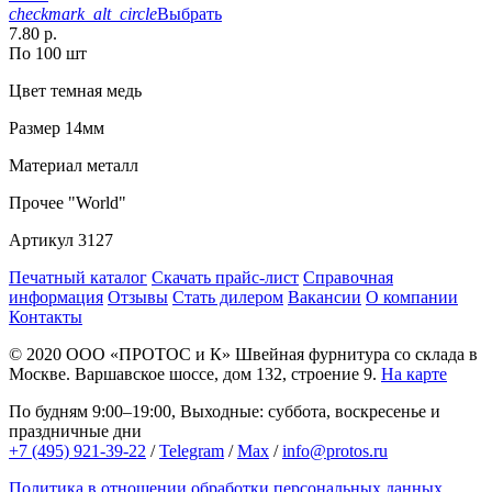
checkmark_alt_circle
Выбрать
7.80 р.
По 100 шт
Цвет
темная медь
Размер
14мм
Материал
металл
Прочее
"World"
Артикул
3127
Печатный каталог
Скачать прайс-лист
Справочная
информация
Отзывы
Стать дилером
Вакансии
О компании
Контакты
© 2020
ООО «ПРОТОС и К»
Швейная фурнитура со склада в
Москве.
Варшавское шоссе, дом 132, строение 9.
На карте
По будням 9:00–19:00, Выходные: суббота, воскресенье и
праздничные дни
+7 (495) 921-39-22
/
Telegram
/
Max
/
info@protos.ru
Политика в отношении обработки персональных данных