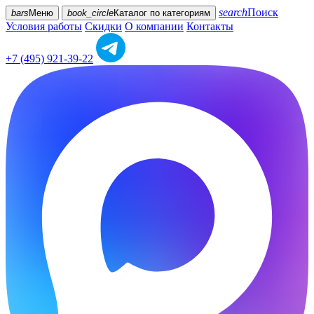
search
Поиск
bars
Меню
book_circle
Каталог
по категориям
Условия работы
Скидки
О компании
Контакты
+7 (495) 921-39-22