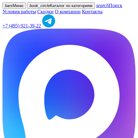
search
Поиск
bars
Меню
book_circle
Каталог
по категориям
Условия работы
Скидки
О компании
Контакты
+7 (495) 921-39-22