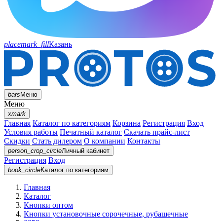
placemark_fill
Казань
bars
Меню
Меню
xmark
Главная
Каталог по категориям
Корзина
Регистрация
Вход
Условия работы
Печатный каталог
Скачать прайс-лист
Скидки
Стать дилером
О компании
Контакты
person_crop_circle
Личный кабинет
Регистрация
Вход
book_circle
Каталог
по категориям
Главная
Каталог
Кнопки оптом
Кнопки установочные сорочечные, рубашечные