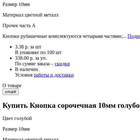
Размер
10мм
Материал
цветной металл
Прочее
часть A
Кнопки рубашечные комплектуются четырьмя частями;...
Подро
3.38
р.
за шт
В упаковке по
100 шт
338.00 р. за уп.
По сумме заказа –
скидки
В наличии
Условия
работы и доставки
О товаре
xmark
Купить Кнопка сорочечная 10мм голубо
Цвет
голубой
Размер
10мм
Материал
цветной металл