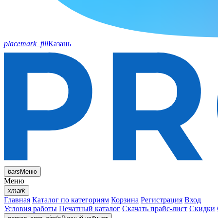
placemark_fill
Казань
bars
Меню
Меню
xmark
Главная
Каталог по категориям
Корзина
Регистрация
Вход
Условия работы
Печатный каталог
Скачать прайс-лист
Скидки