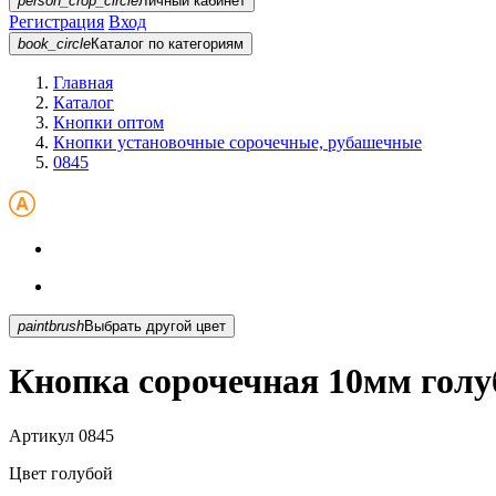
person_crop_circle
Личный кабинет
Регистрация
Вход
book_circle
Каталог
по категориям
Главная
Каталог
Кнопки оптом
Кнопки установочные сорочечные, рубашечные
0845
paintbrush
Выбрать другой цвет
Кнопка сорочечная 10мм голу
Артикул
0845
Цвет
голубой