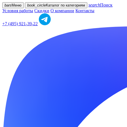
search
Поиск
bars
Меню
book_circle
Каталог
по категориям
Условия работы
Скидки
О компании
Контакты
+7 (495) 921-39-22