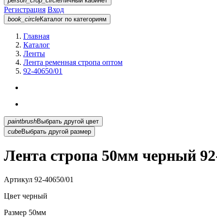
person_crop_circle
Личный кабинет
Регистрация
Вход
book_circle
Каталог
по категориям
Главная
Каталог
Ленты
Лента ременная стропа оптом
92-40650/01
paintbrush
Выбрать другой цвет
cube
Выбрать другой размер
Лента стропа 50мм черный 92
Артикул
92-40650/01
Цвет
черный
Размер
50мм