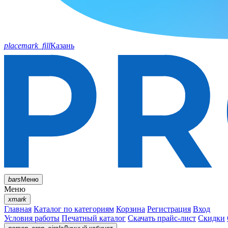
placemark_fill
Казань
bars
Меню
Меню
xmark
Главная
Каталог по категориям
Корзина
Регистрация
Вход
Условия работы
Печатный каталог
Скачать прайс-лист
Скидки