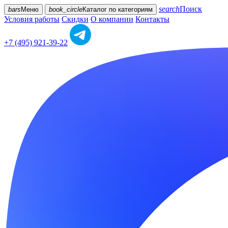
search
Поиск
bars
Меню
book_circle
Каталог
по категориям
Условия работы
Скидки
О компании
Контакты
+7 (495) 921-39-22