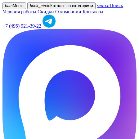
search
Поиск
bars
Меню
book_circle
Каталог
по категориям
Условия работы
Скидки
О компании
Контакты
+7 (495) 921-39-22