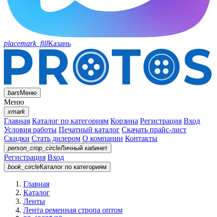
placemark_fill
Казань
bars
Меню
Меню
xmark
Главная
Каталог по категориям
Корзина
Регистрация
Вход
Условия работы
Печатный каталог
Скачать прайс-лист
Скидки
Стать дилером
О компании
Контакты
person_crop_circle
Личный кабинет
Регистрация
Вход
book_circle
Каталог
по категориям
Главная
Каталог
Ленты
Лента ременная стропа оптом