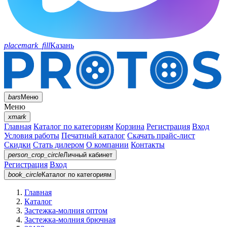
placemark_fill
Казань
bars
Меню
Меню
xmark
Главная
Каталог по категориям
Корзина
Регистрация
Вход
Условия работы
Печатный каталог
Скачать прайс-лист
Скидки
Стать дилером
О компании
Контакты
person_crop_circle
Личный кабинет
Регистрация
Вход
book_circle
Каталог
по категориям
Главная
Каталог
Застежка-молния оптом
Застежка-молния брючная