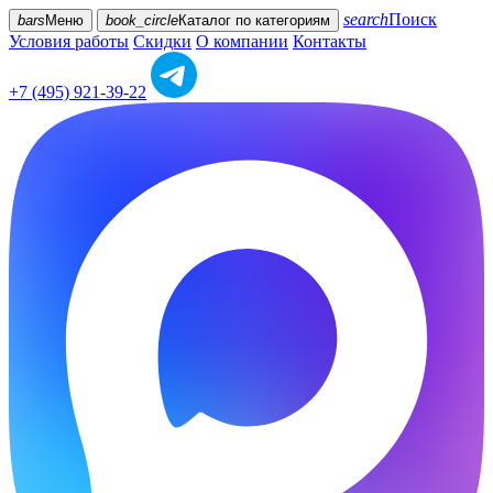
search
Поиск
bars
Меню
book_circle
Каталог
по категориям
Условия работы
Скидки
О компании
Контакты
+7 (495) 921-39-22