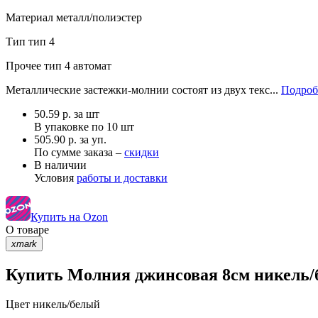
Материал
металл/полиэстер
Тип
тип 4
Прочее
тип 4 автомат
Металлические застежки-молнии состоят из двух текс...
Подроб
50.59
р.
за шт
В упаковке по
10 шт
505.90 р. за уп.
По сумме заказа –
скидки
В наличии
Условия
работы и доставки
Купить на Ozon
О товаре
xmark
Купить Молния джинсовая 8см никель/б
Цвет
никель/белый