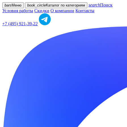
search
Поиск
bars
Меню
book_circle
Каталог
по категориям
Условия работы
Скидки
О компании
Контакты
+7 (495) 921-39-22