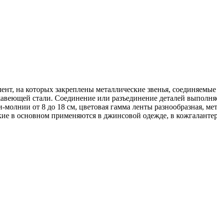
лент, на которых закреплены металлические звенья, соединяемы
ржавеющей стали. Соединение или разъединение деталей выполн
-молнии от 8 до 18 см, цветовая гамма ленты разнообразная, м
кие в основном применяются в джинсовой одежде, в кожгалантер