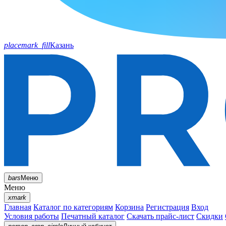
placemark_fill
Казань
bars
Меню
Меню
xmark
Главная
Каталог по категориям
Корзина
Регистрация
Вход
Условия работы
Печатный каталог
Скачать прайс-лист
Скидки