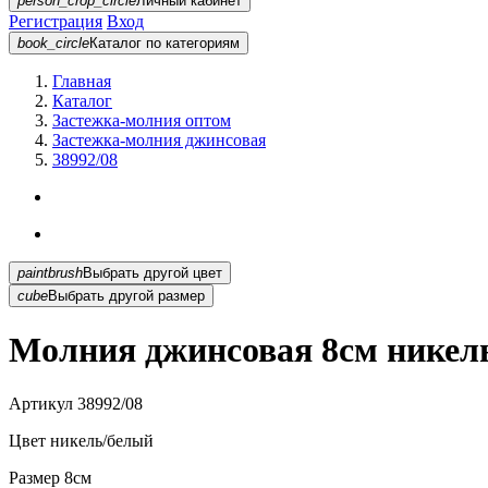
person_crop_circle
Личный кабинет
Регистрация
Вход
book_circle
Каталог
по категориям
Главная
Каталог
Застежка-молния оптом
Застежка-молния джинсовая
38992/08
paintbrush
Выбрать другой цвет
cube
Выбрать другой размер
Молния джинсовая 8см никель
Артикул
38992/08
Цвет
никель/белый
Размер
8см