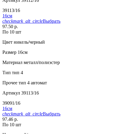
Артикул
39112/16
39113/16
16см
checkmark_alt_circle
Выбрать
97.50 р.
По 10 шт
Цвет
никель/черный
Размер
16см
Материал
металл/полиэстер
Тип
тип 4
Прочее
тип 4 автомат
Артикул
39113/16
39091/16
16см
checkmark_alt_circle
Выбрать
97.46 р.
По 10 шт