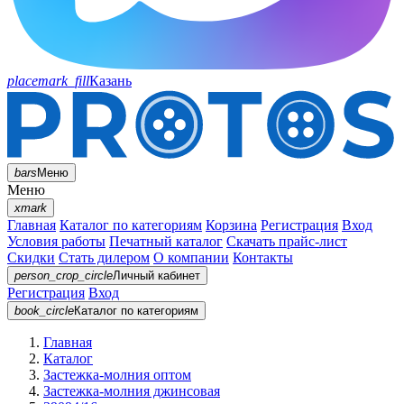
placemark_fill
Казань
bars
Меню
Меню
xmark
Главная
Каталог по категориям
Корзина
Регистрация
Вход
Условия работы
Печатный каталог
Скачать прайс-лист
Скидки
Стать дилером
О компании
Контакты
person_crop_circle
Личный кабинет
Регистрация
Вход
book_circle
Каталог
по категориям
Главная
Каталог
Застежка-молния оптом
Застежка-молния джинсовая