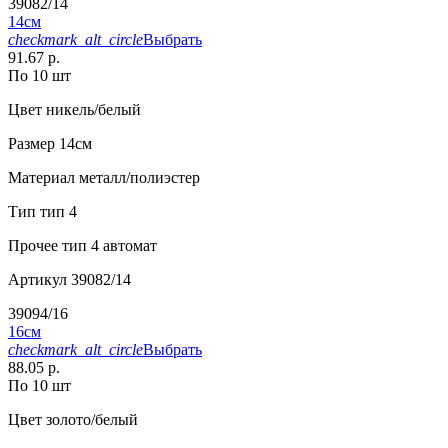
39082/14
14см
checkmark_alt_circle
Выбрать
91.67 р.
По 10 шт
Цвет
никель/белый
Размер
14см
Материал
металл/полиэстер
Тип
тип 4
Прочее
тип 4 автомат
Артикул
39082/14
39094/16
16см
checkmark_alt_circle
Выбрать
88.05 р.
По 10 шт
Цвет
золото/белый