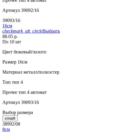
Прочее
тип 4 автомат
Артикул
39092/16
39093/16
16см
checkmark_alt_circle
Выбрать
88.05 р.
По 10 шт
Цвет
бежевый/золото
Размер
16см
Материал
металл/полиэстер
Тип
тип 4
Прочее
тип 4 автомат
Артикул
39093/16
Выбор размера
xmark
38992/08
8см