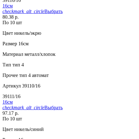
39110/16
16см
checkmark_alt_circle
Выбрать
80.38 р.
По 10 шт
Цвет
никель/экрю
Размер
16см
Материал
металл/хлопок
Тип
тип 4
Прочее
тип 4 автомат
Артикул
39110/16
39111/16
16см
checkmark_alt_circle
Выбрать
97.17 р.
По 10 шт
Цвет
никель/синий