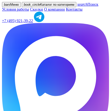
search
Поиск
bars
Меню
book_circle
Каталог
по категориям
Условия работы
Скидки
О компании
Контакты
+7 (495) 921-39-22