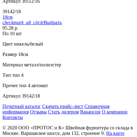
Артикул
39112/16
39142/18
18см
checkmark_alt_circle
Выбрать
95.28 р.
По 10 шт
Цвет
никель/белый
Размер
18см
Материал
металл/полиэстер
Тип
тип 4
Прочее
тип 4 автомат
Артикул
39142/18
Печатный каталог
Скачать прайс-лист
Справочная
информация
Отзывы
Стать дилером
Вакансии
О компании
Контакты
© 2020
ООО «ПРОТОС и К»
Швейная фурнитура со склада в
Москве.
Варшавское шоссе, дом 132, строение 9.
На карте